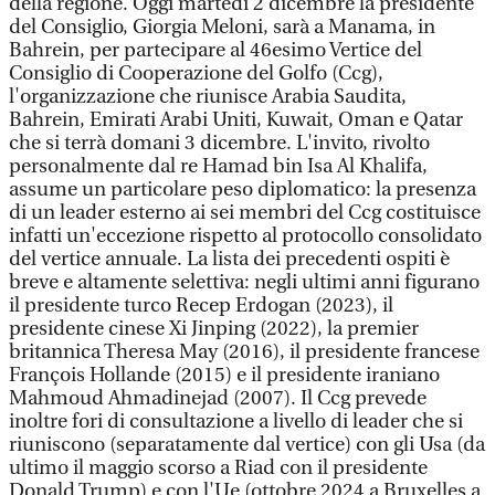
della regione. Oggi martedì 2 dicembre la presidente
del Consiglio, Giorgia Meloni, sarà a Manama, in
Bahrein, per partecipare al 46esimo Vertice del
Consiglio di Cooperazione del Golfo (Ccg),
l'organizzazione che riunisce Arabia Saudita,
Bahrein, Emirati Arabi Uniti, Kuwait, Oman e Qatar
che si terrà domani 3 dicembre. L'invito, rivolto
personalmente dal re Hamad bin Isa Al Khalifa,
assume un particolare peso diplomatico: la presenza
di un leader esterno ai sei membri del Ccg costituisce
infatti un'eccezione rispetto al protocollo consolidato
del vertice annuale. La lista dei precedenti ospiti è
breve e altamente selettiva: negli ultimi anni figurano
il presidente turco Recep Erdogan (2023), il
presidente cinese Xi Jinping (2022), la premier
britannica Theresa May (2016), il presidente francese
François Hollande (2015) e il presidente iraniano
Mahmoud Ahmadinejad (2007). Il Ccg prevede
inoltre fori di consultazione a livello di leader che si
riuniscono (separatamente dal vertice) con gli Usa (da
ultimo il maggio scorso a Riad con il presidente
Donald Trump) e con l'Ue (ottobre 2024 a Bruxelles a