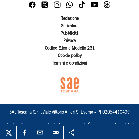
Redazione
Scriveteci
Pubblicità
Privacy
Codice Etico e Modello 231
Cookie policy
Termini e condizioni
SAE Toscana S.r.l., Viale Vittorio Alfieri 9, Livorno – PI 02054410499
I diritti delle immagini e dei testi sono riservati. È espressamente vietata la
loro riproduzione con qualsiasi mezzo e l'adattamento totale o parziale.