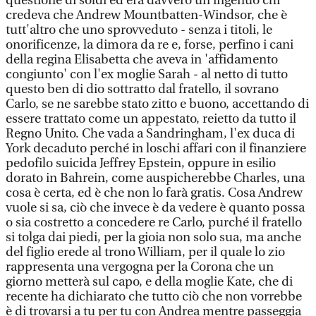
questione di soldi ed era davvero un ingenuo chi
credeva che Andrew Mountbatten-Windsor, che è
tutt'altro che uno sprovveduto - senza i titoli, le
onorificenze, la dimora da re e, forse, perfino i cani
della regina Elisabetta che aveva in 'affidamento
congiunto' con l'ex moglie Sarah - al netto di tutto
questo ben di dio sottratto dal fratello, il sovrano
Carlo, se ne sarebbe stato zitto e buono, accettando di
essere trattato come un appestato, reietto da tutto il
Regno Unito. Che vada a Sandringham, l'ex duca di
York decaduto perché in loschi affari con il finanziere
pedofilo suicida Jeffrey Epstein, oppure in esilio
dorato in Bahrein, come auspicherebbe Charles, una
cosa è certa, ed è che non lo farà gratis. Cosa Andrew
vuole si sa, ciò che invece è da vedere è quanto possa
o sia costretto a concedere re Carlo, purché il fratello
si tolga dai piedi, per la gioia non solo sua, ma anche
del figlio erede al trono William, per il quale lo zio
rappresenta una vergogna per la Corona che un
giorno metterà sul capo, e della moglie Kate, che di
recente ha dichiarato che tutto ciò che non vorrebbe
è di trovarsi a tu per tu con Andrea mentre passeggia