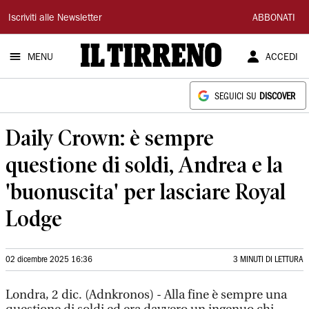
Il
Iscriviti alle Newsletter
ABBONATI
Tirreno
MENU
ACCEDI
SEGUICI SU
DISCOVER
Daily Crown: è sempre
questione di soldi, Andrea e la
'buonuscita' per lasciare Royal
Lodge
02 dicembre 2025 16:36
3 MINUTI DI LETTURA
Londra, 2 dic. (Adnkronos) - Alla fine è sempre una