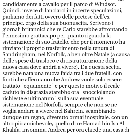
candidamente a cavallo per il parco di Windsor.
Quindi, invece di lanciarci in incerte speculazioni,
parliamo dei fatti ovvero delle pretese dell'ex
principe, ergo della sua buonuscita. Scrivono i
giornali britannici che re Carlo starebbe affrontando
l'ennesimo grattacapo per quanto riguarda la
sistemazione di suo fratello, che per il momento ha
rinviato il proprio trasferimento nella tenuta di
Sandringham, nel Norfolk, a ben oltre Natale (a causa
delle spese di trasloco e di ristrutturazione della
nuova casa dove andrà a vivere). Da questa scelta,
sarebbe nata una nuova faida tra i due fratelli, con
fonti che affermano che Andrew vuole solo essere
trattato "equamente" e per questo motivo il reale
caduto in disgrazia starebbe ora "snocciolando
richieste e ultimatum" sulla sua eventuale
sistemazione nel Norfolk, sempre che non se ne
voglia andare a vivere nel Bahrein, scambiando
dunque un regno, divenuto ormai inospitale, con un
altro più amichevole, quello di re Hamad bin Isa Al
Khalifa. Insomma, Andrea per ora chiede una casa di