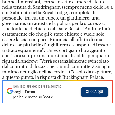
buone dimensioni, con sei o sette camere da letto
nella tenuta di Sandringham (sempre meno delle 30 a
cui è abituato nella Royal Lodge), completa di
personale, tra cui un cuoco, un giardiniere, una
governante, un autista e la polizia per la sicurezza.
Una fonte ha dichiarato al Daily Beast : "Andrew farà
esattamente ciò che gli è stato chiesto e vuole solo
essere lasciato in pace. Rinuncia all'affitto di una
delle case più belle d'Inghilterra e si aspetta di essere
trattato equamente". Un ex cortigiano ha aggiunto
che "sarà sempre una questione di soldi" per quanto
riguarda Andrew: "Verrà sostanzialmente svincolato
dal contratto di locazione, quindi contratterà su ogni
minimo dettaglio dell'accordo". C'è solo da aspettare,
a questo punto, la risposta di Buckingham Palace.
Non lasciare decidere l'algoritmo:
CLICCA QUI
scegli
Il Tirreno
per le tue notizie su Google