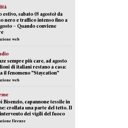
lità
 estivo, sabato (8 agosto) da
no nero e traffico intenso fino a
agosto – Quando conviene
re
azione web
udio
ze sempre più care, ad agosto
lioni di italiani restano a casa:
a il fenomeno "Staycation"
azione web
arme
 Bisenzio, capannone tessile in
e: crollata una parte del tetto. Il
intervento dei vigili del fuoco
azione Firenze