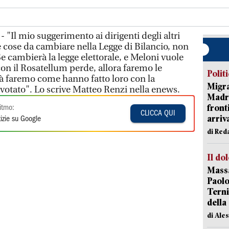
 "Il mio suggerimento ai dirigenti degli altri
le cose da cambiare nella Legge di Bilancio, non
e cambierà la legge elettorale, e Meloni vuole
on il Rosatellum perde, allora faremo le
Polit
à faremo come hanno fatto loro con la
Migra
 votato". Lo scrive Matteo Renzi nella enews.
Madri
front
itmo:
CLICCA QUI
arriva
izie su Google
di Red
Il do
Massa
Paolo
Terni
della
di Ale