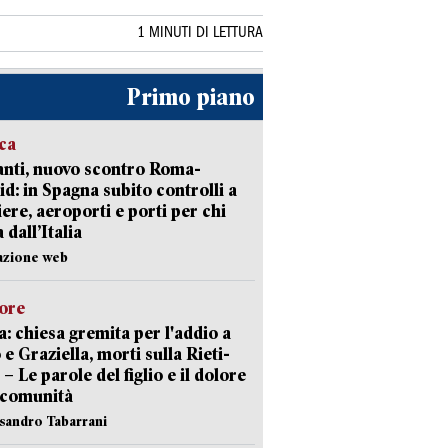
1 MINUTI DI LETTURA
Primo piano
ica
nti, nuovo scontro Roma-
d: in Spagna subito controlli a
iere, aeroporti e porti per chi
 dall’Italia
azione web
lore
: chiesa gremita per l'addio a
 e Graziella, morti sulla Rieti-
 – Le parole del figlio e il dolore
 comunità
ssandro Tabarrani