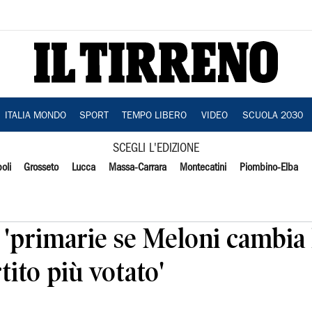
ITALIA MONDO
SPORT
TEMPO LIBERO
VIDEO
SCUOLA 2030
SCEGLI L'EDIZIONE
oli
Grosseto
Lucca
Massa-Carrara
Montecatini
Piombino-Elba
, 'primarie se Meloni cambia l
tito più votato'