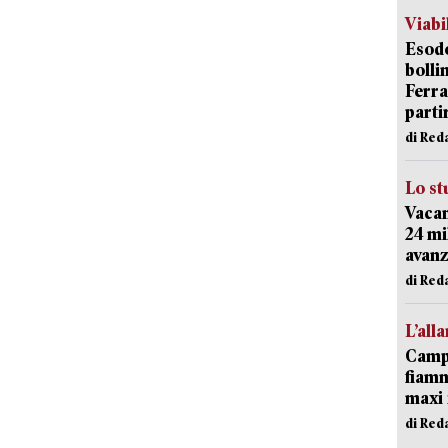
Viabi
Esodo
bolli
Ferr
parti
di Red
Lo st
Vacan
24 mi
avanz
di Red
L’all
Campi
fiamm
maxi 
di Red