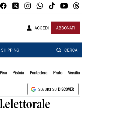
ACCEDI
ABBONATI
SHIPPING
CERCA
Pisa
Pistoia
Pontedera
Prato
Versilia
SEGUICI SU
DISCOVER
.elettorale