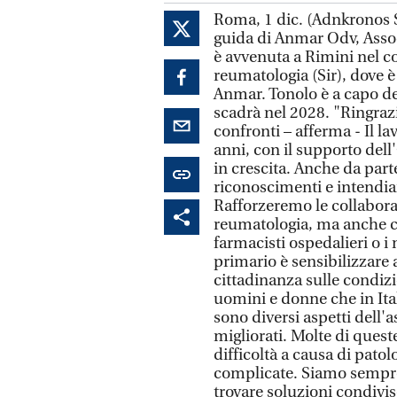
Roma, 1 dic. (Adnkronos Sa
guida di Anmar Odv, Assoc
è avvenuta a Rimini nel co
reumatologia (Sir), dove è 
Anmar. Tonolo è a capo de
scadrà nel 2028. "Ringrazi
confronti – afferma - Il l
anni, con il supporto dell
in crescita. Anche da part
riconoscimenti e intendia
Rafforzeremo le collaboraz
reumatologia, ma anche co
farmacisti ospedalieri o i
primario è sensibilizzare 
cittadinanza sulle condizio
uomini e donne che in Ita
sono diversi aspetti dell'
migliorati. Molte di quest
difficoltà a causa di pato
complicate. Siamo sempre 
trovare soluzioni condivis