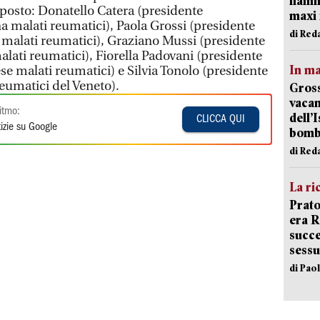
fiamm
osto: Donatello Catera (presidente
maxi 
 malati reumatici), Paola Grossi (presidente
di Red
 malati reumatici), Graziano Mussi (presidente
alati reumatici), Fiorella Padovani (presidente
In ma
se malati reumatici) e Silvia Tonolo (presidente
eumatici del Veneto).
Gross
vacan
itmo:
dell’
CLICCA QUI
izie su Google
bom
di Red
La ri
Prato
era 
succe
sessu
di Pao