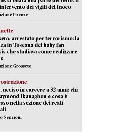
e: crollata una parte del tetto. Il
intervento dei vigili del fuoco
azione Firenze
nette
eto, arrestato per terrorismo: la
za in Toscana del baby fan
Isis che studiava come realizzare
be
azione Grosseto
costruzione
, ucciso in carcere a 32 anni: chi
Raymond Ikanagbon e cosa è
sso nella sezione dei reati
ali
lo Nencioni