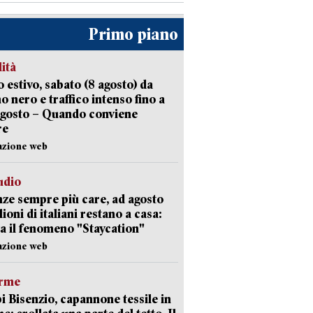
Primo piano
lità
 estivo, sabato (8 agosto) da
no nero e traffico intenso fino a
agosto – Quando conviene
re
azione web
udio
ze sempre più care, ad agosto
lioni di italiani restano a casa:
a il fenomeno "Staycation"
azione web
arme
 Bisenzio, capannone tessile in