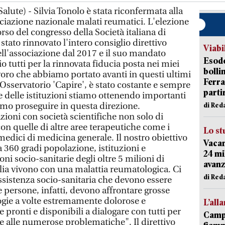
lute) - Silvia Tonolo è stata riconfermata alla
iazione nazionale malati reumatici. L'elezione
rso del congresso della Società italiana di
stato rinnovato l'intero consiglio direttivo
Viabi
ll'associazione dal 2017 e il suo mandato
Esodo
o tutti per la rinnovata fiducia posta nei miei
bolli
avoro che abbiamo portato avanti in questi ultimi
Ferr
'Osservatorio 'Capire', è stato costante e sempre
parti
e delle istituzioni stiamo ottenendo importanti
mo proseguire in questa direzione.
di Red
ioni con società scientifiche non solo di
n quelle di altre aree terapeutiche come i
Lo st
 medici di medicina generale. Il nostro obiettivo
Vacan
a 360 gradi popolazione, istituzioni e
24 mi
ni socio-sanitarie degli oltre 5 milioni di
avanz
lia vivono con una malattia reumatologica. Ci
di Red
assistenza socio-sanitaria che devono essere
e persone, infatti, devono affrontare grosse
logie a volte estremamente dolorose e
L’all
pronti e disponibili a dialogare con tutti per
Campi
e alle numerose problematiche". Il direttivo