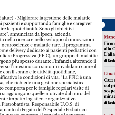
lute) - Migliorare la gestione delle malattie
ai pazienti e supportando famiglie e caregiver
ire la quotidianità. Sono gli obiettivi
 Rare”, annunciata da Ipsen, azienda
Manov
 nella ricerca e nello sviluppo di innovazioni
Firen
, neuroscienze e malattie rare. Il programma
alla 
ome delivery dedicato ai pazienti pediatrici con
L'all
iliare Progressiva (PFIC), un gruppo di malattie
rgono più spesso durante l’infanzia alterando il
di Red
verso l’intestino con sintomi invalidanti come il
e con il sonno e le attività quotidiane,
L’inc
icativo le condizioni di vita. “La PFIC è una
Carra
a, che richiede una gestione specialistica
col p
o comporta per le famiglie regolari visite di
sospe
i si aggiungono quelle motivate dal ritiro del
mira
te impatto logistico e organizzativo. –
di Red
Pietrobattista, Responsabile U.O.S. di
rapianto di Fegato dell’Ospedale Pediatrico