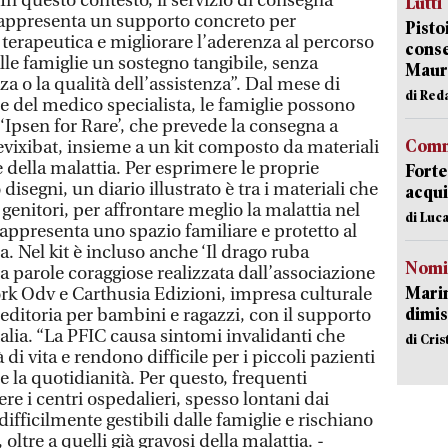
 questo contesto, il servizio di consegna
Lutti
rappresenta un supporto concreto per
Pisto
 terapeutica e migliorare l’aderenza al percorso
conse
lle famiglie un sostegno tangibile, senza
Mauro
 o la qualità dell’assistenza”. Dal mese di
di Red
 del medico specialista, le famiglie possono
Ipsen for Rare’, che prevede la consegna a
Comm
vixibat, insieme a un kit composto da materiali
e della malattia. Per esprimere le proprie
Forte
isegni, un diario illustrato è tra i materiali che
acqui
genitori, per affrontare meglio la malattia nel
di Luca
appresenta uno spazio familiare e protetto al
a. Nel kit è incluso anche ‘Il drago ruba
Nomi
fia parole coraggiose realizzata dall’associazione
Mari
ork Odv e Carthusia Edizioni, impresa culturale
dimis
n editoria per bambini e ragazzi, con il supporto
alia. “La PFIC causa sintomi invalidanti che
di Cri
i vita e rendono difficile per i piccoli pazienti
re la quotidianità. Per questo, frequenti
e i centri ospedalieri, spesso lontani dai
ifficilmente gestibili dalle famiglie e rischiano
, oltre a quelli già gravosi della malattia. -