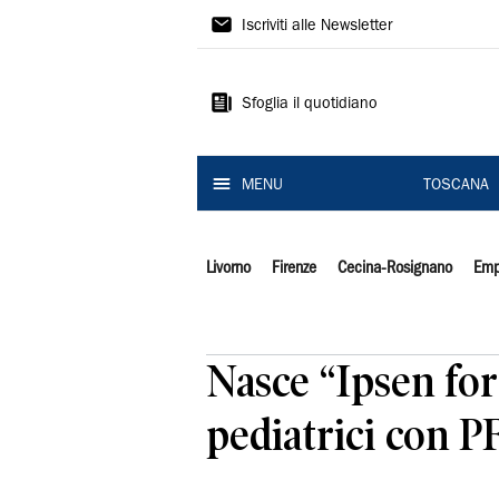
Il
Iscriviti alle Newsletter
Tirreno
Sfoglia il quotidiano
MENU
TOSCANA
Livorno
Firenze
Cecina-Rosignano
Emp
Nasce “Ipsen for
pediatrici con PF