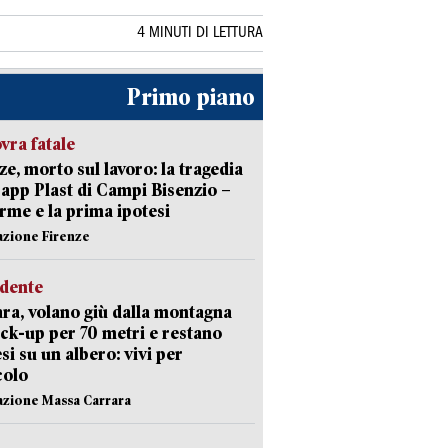
4 MINUTI DI LETTURA
Primo piano
ra fatale
ze, morto sul lavoro: la tragedia
Capp Plast di Campi Bisenzio –
arme e la prima ipotesi
azione Firenze
idente
ra, volano giù dalla montagna
ick-up per 70 metri e restano
si su un albero: vivi per
colo
azione Massa Carrara