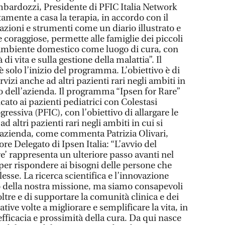
rdozzi, Presidente di PFIC Italia Network
tamente a casa la terapia, in accordo con il
zioni e strumenti come un diario illustrato e
e coraggiose, permette alle famiglie dei piccoli
’ambiente domestico come luogo di cura, con
à di vita e sulla gestione della malattia”. Il
è solo l’inizio del programma. L’obiettivo è di
servizi anche ad altri pazienti rari negli ambiti in
o dell’azienda. Il programma “Ipsen for Rare”
cato ai pazienti pediatrici con Colestasi
ressiva (PFIC), con l’obiettivo di allargare le
 ad altri pazienti rari negli ambiti in cui si
’azienda, come commenta Patrizia Olivari,
e Delegato di Ipsen Italia: “L’avvio del
’ rappresenta un ulteriore passo avanti nel
er rispondere ai bisogni delle persone che
sse. La ricerca scientifica e l’innovazione
o della nostra missione, ma siamo consapevoli
oltre e di supportare la comunità clinica e dei
ative volte a migliorare e semplificare la vita, in
 efficacia e prossimità della cura. Da qui nasce