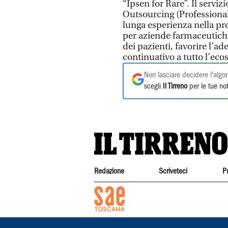
“Ipsen for Rare”. Il servi
Outsourcing (Professional
lunga esperienza nella pr
per aziende farmaceutiche,
dei pazienti, favorire l’a
continuativo a tutto l’eco
Non lasciare decidere l'algor
scegli
Il Tirreno
per le tue not
Redazione
Scriveteci
P