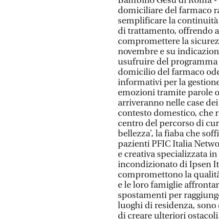
Bambino Gesù di Roma - In
domiciliare del farmaco 
semplificare la continuità
di trattamento, offrendo a
compromettere la sicurezza
novembre e su indicazione
usufruire del programma ‘
domicilio del farmaco ode
informativi per la gestion
emozioni tramite parole o d
arriveranno nelle case dei 
contesto domestico, che r
centro del percorso di cur
bellezza’, la fiaba che sof
pazienti PFIC Italia Netw
e creativa specializzata i
incondizionato di Ipsen It
compromettono la qualità d
e le loro famiglie affronta
spostamenti per raggiunger
luoghi di residenza, sono d
di creare ulteriori ostacoli