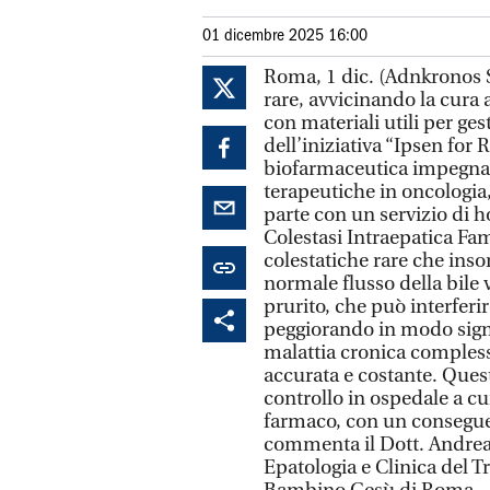
01 dicembre 2025 16:00
Roma, 1 dic. (Adnkronos Sa
rare, avvicinando la cura 
con materiali utili per gest
dell’iniziativa “Ipsen for
biofarmaceutica impegnata
terapeutiche in oncologia
parte con un servizio di h
Colestasi Intraepatica Fam
colestatiche rare che inso
normale flusso della bile 
prurito, che può interferir
peggiorando in modo signif
malattia cronica compless
accurata e costante. Quest
controllo in ospedale a cu
farmaco, con un conseguen
commenta il Dott. Andrea 
Epatologia e Clinica del T