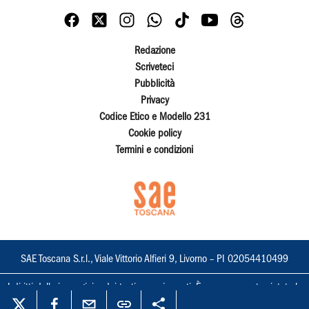
Redazione
Scriveteci
Pubblicità
Privacy
Codice Etico e Modello 231
Cookie policy
Termini e condizioni
SAE Toscana S.r.l., Viale Vittorio Alfieri 9, Livorno – PI 02054410499
I diritti delle immagini e dei testi sono riservati. È espressamente vietata la
loro riproduzione con qualsiasi mezzo e l'adattamento totale o parziale.