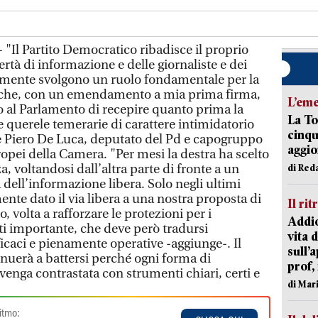
"Il Partito Democratico ribadisce il proprio
ertà di informazione e delle giornaliste e dei
namente svolgono un ruolo fondamentale per la
che, con un emendamento a mia prima firma,
L’em
al Parlamento di recepire quanto prima la
La To
e querele temerarie di carattere intimidatorio
cinqu
ice Piero De Luca, deputato del Pd e capogruppo
aggi
opei della Camera. "Per mesi la destra ha scelto
, voltandosi dall’altra parte di fronte a un
di Red
a dell’informazione libera. Solo negli ultimi
ente dato il via libera a una nostra proposta di
Il rit
 volta a rafforzare le protezioni per i
Addio
ti importante, che deve però tradursi
vita 
caci e pienamente operative -aggiunge-. Il
sull’
nuerà a battersi perché ogni forma di
prof,
venga contrastata con strumenti chiari, certi e
di Mar
itmo: