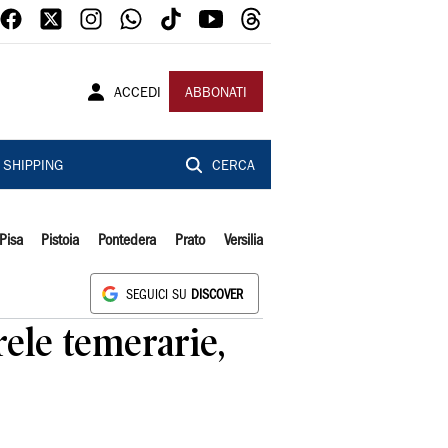
ACCEDI
ABBONATI
SHIPPING
CERCA
Pisa
Pistoia
Pontedera
Prato
Versilia
SEGUICI SU
DISCOVER
rele temerarie,