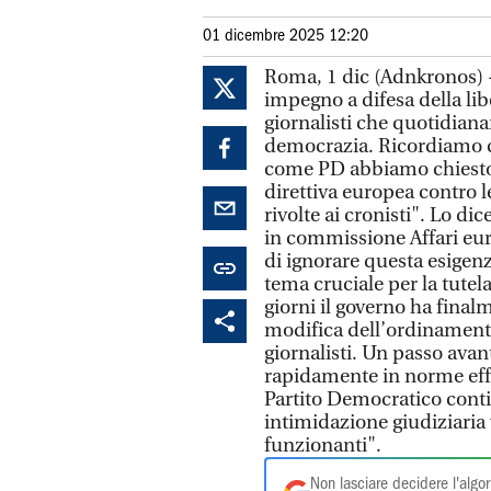
01 dicembre 2025 12:20
Roma, 1 dic (Adnkronos) - 
impegno a difesa della lib
giornalisti che quotidia
democrazia. Ricordiamo 
come PD abbiamo chiesto 
direttiva europea contro l
rivolte ai cronisti". Lo d
in commissione Affari eur
di ignorare questa esigenza
tema cruciale per la tutel
giorni il governo ha finalm
modifica dell’ordinamento,
giornalisti. Un passo avan
rapidamente in norme effi
Partito Democratico conti
intimidazione giudiziaria 
funzionanti".
Non lasciare decidere l'algor