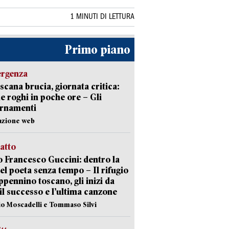
1 MINUTI DI LETTURA
Primo piano
ergenza
scana brucia, giornata critica:
e roghi in poche ore – Gli
ornamenti
azione web
ratto
 Francesco Guccini: dentro la
del poeta senza tempo – Il rifugio
appennino toscano, gli inizi da
 il successo e l’ultima canzone
io Moscadelli e Tommaso Silvi