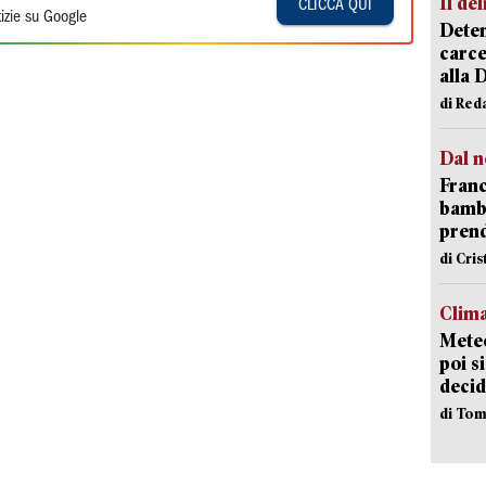
Il del
CLICCA QUI
izie su Google
Deten
carce
alla 
di Red
Dal n
Franc
bambi
pren
di Cri
Clima
Meteo
poi s
decid
di Tom