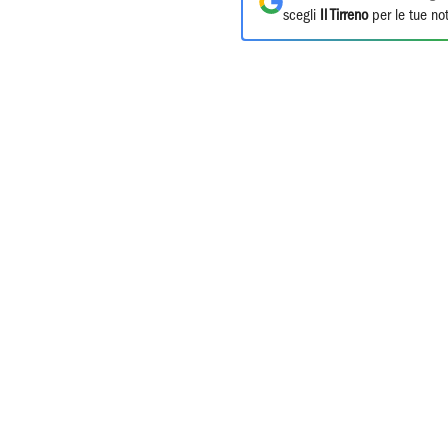
scegli
Il Tirreno
per le tue not