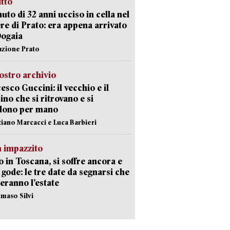
itto
uto di 32 anni ucciso in cella nel
re di Prato: era appena arrivato
Dogaia
azione Prato
ostro archivio
esco Guccini: il vecchio e il
no che si ritrovano e si
dono per mano
stiano Marcacci e Luca Barbieri
 impazzito
 in Toscana, si soffre ancora e
i gode: le tre date da segnarsi che
eranno l’estate
maso Silvi