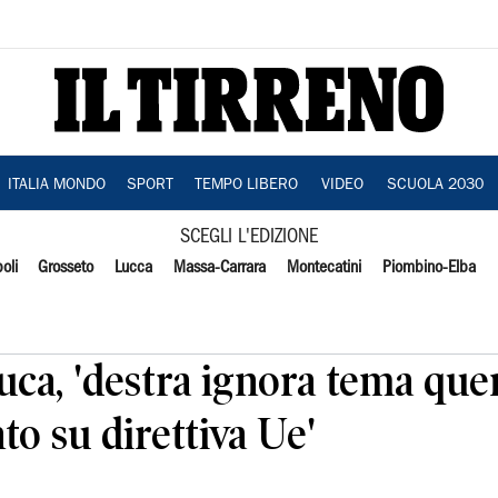
ITALIA MONDO
SPORT
TEMPO LIBERO
VIDEO
SCUOLA 2030
SCEGLI L'EDIZIONE
oli
Grosseto
Lucca
Massa-Carrara
Montecatini
Piombino-Elba
Luca, 'destra ignora tema que
 su direttiva Ue'