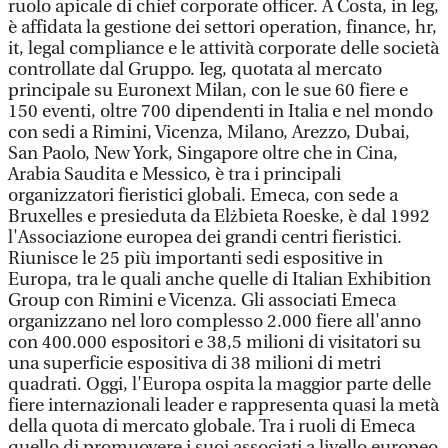
ruolo apicale di chief corporate officer. A Costa, in Ieg,
è affidata la gestione dei settori operation, finance, hr,
it, legal compliance e le attività corporate delle società
controllate dal Gruppo. Ieg, quotata al mercato
principale su Euronext Milan, con le sue 60 fiere e
150 eventi, oltre 700 dipendenti in Italia e nel mondo
con sedi a Rimini, Vicenza, Milano, Arezzo, Dubai,
San Paolo, New York, Singapore oltre che in Cina,
Arabia Saudita e Messico, è tra i principali
organizzatori fieristici globali. Emeca, con sede a
Bruxelles e presieduta da Elżbieta Roeske, è dal 1992
l'Associazione europea dei grandi centri fieristici.
Riunisce le 25 più importanti sedi espositive in
Europa, tra le quali anche quelle di Italian Exhibition
Group con Rimini e Vicenza. Gli associati Emeca
organizzano nel loro complesso 2.000 fiere all'anno
con 400.000 espositori e 38,5 milioni di visitatori su
una superficie espositiva di 38 milioni di metri
quadrati. Oggi, l'Europa ospita la maggior parte delle
fiere internazionali leader e rappresenta quasi la metà
della quota di mercato globale. Tra i ruoli di Emeca
quello di promuovere i suoi associati a livello europeo