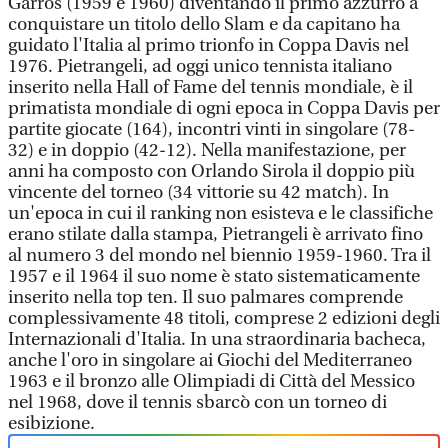
Garros (1959 e 1960) diventando il primo azzurro a
conquistare un titolo dello Slam e da capitano ha
guidato l'Italia al primo trionfo in Coppa Davis nel
1976. Pietrangeli, ad oggi unico tennista italiano
inserito nella Hall of Fame del tennis mondiale, è il
primatista mondiale di ogni epoca in Coppa Davis per
partite giocate (164), incontri vinti in singolare (78-
32) e in doppio (42-12). Nella manifestazione, per
anni ha composto con Orlando Sirola il doppio più
vincente del torneo (34 vittorie su 42 match). In
un'epoca in cui il ranking non esisteva e le classifiche
erano stilate dalla stampa, Pietrangeli è arrivato fino
al numero 3 del mondo nel biennio 1959-1960. Tra il
1957 e il 1964 il suo nome è stato sistematicamente
inserito nella top ten. Il suo palmares comprende
complessivamente 48 titoli, comprese 2 edizioni degli
Internazionali d'Italia. In una straordinaria bacheca,
anche l'oro in singolare ai Giochi del Mediterraneo
1963 e il bronzo alle Olimpiadi di Città del Messico
nel 1968, dove il tennis sbarcò con un torneo di
esibizione.