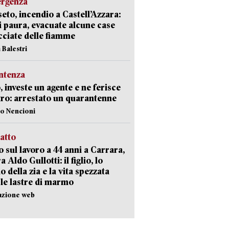
ergenza
eto, incendio a Castell’Azzara:
i paura, evacuate alcune case
ciate delle fiamme
 Balestri
ntenza
, investe un agente e ne ferisce
tro: arrestato un quarantenne
lo Nencioni
ratto
 sul lavoro a 44 anni a Carrara,
a Aldo Gullotti: il figlio, lo
io della zia e la vita spezzata
 le lastre di marmo
azione web