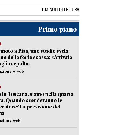
1 MINUTI DI LETTURA
Primo piano
a
moto a Pisa, uno studio svela
gine della forte scossa: «Attivata
aglia sepolta»
dazione wweb
a
 in Toscana, siamo nella quarta
ta. Quando scenderanno le
rature? La previsione del
ma
azione web