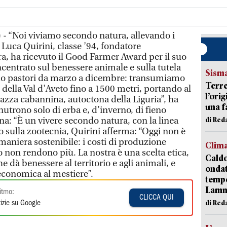
 - “Noi viviamo secondo natura, allevando i
. Luca Quirini, classe ’94, fondatore
ra, ha ricevuto il Good Farmer Award per il suo
centrato sul benessere animale e sulla tutela
Sism
iamo pastori da marzo a dicembre: transumiamo
Terre
te della Val d'Aveto fino a 1500 metri, portando al
l’ori
 razza cabannina, autoctona della Liguria”, ha
una f
nutrono solo di erba e, d’inverno, di fieno
na: “È un vivere secondo natura, con la linea
di Re
to sulla zootecnia, Quirini afferma: “Oggi non è
 maniera sostenibile: i costi di produzione
Clim
 non rendono più. La nostra è una scelta etica,
Caldo
dà benessere al territorio e agli animali, e
onda
economica al mestiere”.
tempe
Lam
itmo:
CLICCA QUI
di Red
izie su Google