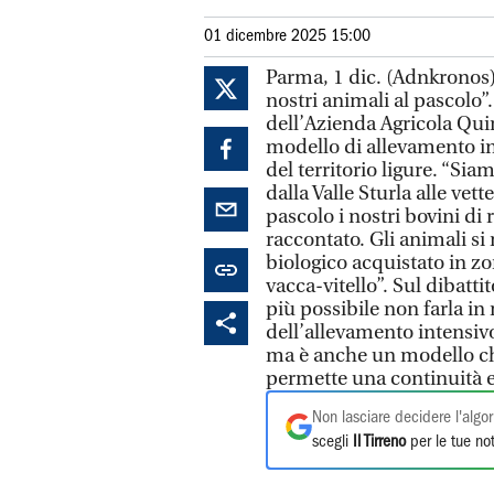
01 dicembre 2025 15:00
Parma, 1 dic. (Adnkronos)
nostri animali al pascolo”
dell’Azienda Agricola Qui
modello di allevamento in
del territorio ligure. “S
dalla Valle Sturla alle vet
pascolo i nostri bovini di
raccontato. Gli animali si 
biologico acquistato in zo
vacca-vitello”. Sul dibatti
più possibile non farla in
dell’allevamento intensivo
ma è anche un modello che 
permette una continuità 
Non lasciare decidere l'algor
scegli
Il Tirreno
per le tue not