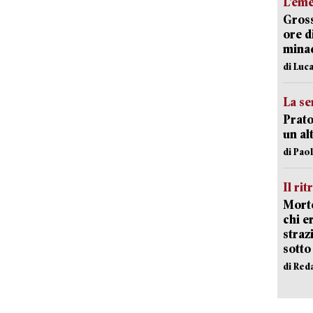
L’em
Gross
ore d
minac
di Luca
La se
Prato
un al
di Pao
Il rit
Morto
chi er
straz
sotto
di Red