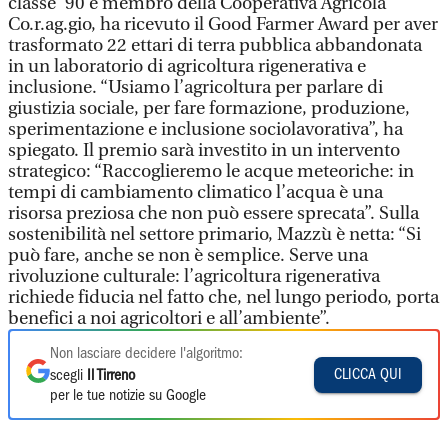
classe ’90 e membro della Cooperativa Agricola
Co.r.ag.gio, ha ricevuto il Good Farmer Award per aver
trasformato 22 ettari di terra pubblica abbandonata
in un laboratorio di agricoltura rigenerativa e
inclusione. “Usiamo l’agricoltura per parlare di
giustizia sociale, per fare formazione, produzione,
sperimentazione e inclusione sociolavorativa”, ha
spiegato. Il premio sarà investito in un intervento
strategico: “Raccoglieremo le acque meteoriche: in
tempi di cambiamento climatico l’acqua è una
risorsa preziosa che non può essere sprecata”. Sulla
sostenibilità nel settore primario, Mazzù è netta: “Si
può fare, anche se non è semplice. Serve una
rivoluzione culturale: l’agricoltura rigenerativa
richiede fiducia nel fatto che, nel lungo periodo, porta
benefici a noi agricoltori e all’ambiente”.
Non lasciare decidere l'algoritmo:
CLICCA QUI
scegli
Il Tirreno
per le tue notizie su Google