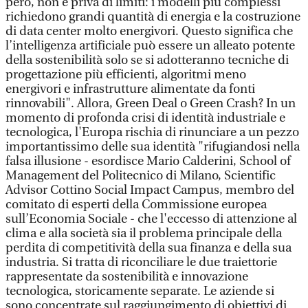
però, non è priva di limiti: i modelli più complessi
richiedono grandi quantità di energia e la costruzione
di data center molto energivori. Questo significa che
l’intelligenza artificiale può essere un alleato potente
della sostenibilità solo se si adotteranno tecniche di
progettazione più efficienti, algoritmi meno
energivori e infrastrutture alimentate da fonti
rinnovabili". Allora, Green Deal o Green Crash? In un
momento di profonda crisi di identità industriale e
tecnologica, l'Europa rischia di rinunciare a un pezzo
importantissimo delle sua identità "rifugiandosi nella
falsa illusione - esordisce Mario Calderini, School of
Management del Politecnico di Milano, Scientific
Advisor Cottino Social Impact Campus, membro del
comitato di esperti della Commissione europea
sull’Economia Sociale - che l'eccesso di attenzione al
clima e alla società sia il problema principale della
perdita di competitività della sua finanza e della sua
industria. Si tratta di riconciliare le due traiettorie
rappresentate da sostenibilità e innovazione
tecnologica, storicamente separate. Le aziende si
sono concentrate sul raggiungimento di obiettivi di