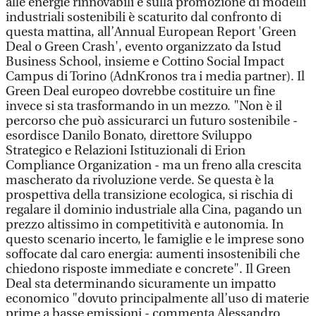
alle energie rinnovabili e sulla promozione di modelli
industriali sostenibili è scaturito dal confronto di
questa mattina, all’Annual European Report 'Green
Deal o Green Crash', evento organizzato da Istud
Business School, insieme e Cottino Social Impact
Campus di Torino (AdnKronos tra i media partner). Il
Green Deal europeo dovrebbe costituire un fine
invece si sta trasformando in un mezzo. "Non è il
percorso che può assicurarci un futuro sostenibile -
esordisce Danilo Bonato, direttore Sviluppo
Strategico e Relazioni Istituzionali di Erion
Compliance Organization - ma un freno alla crescita
mascherato da rivoluzione verde. Se questa è la
prospettiva della transizione ecologica, si rischia di
regalare il dominio industriale alla Cina, pagando un
prezzo altissimo in competitività e autonomia. In
questo scenario incerto, le famiglie e le imprese sono
soffocate dal caro energia: aumenti insostenibili che
chiedono risposte immediate e concrete". Il Green
Deal sta determinando sicuramente un impatto
economico "dovuto principalmente all’uso di materie
prime a basse emissioni - commenta Alessandro