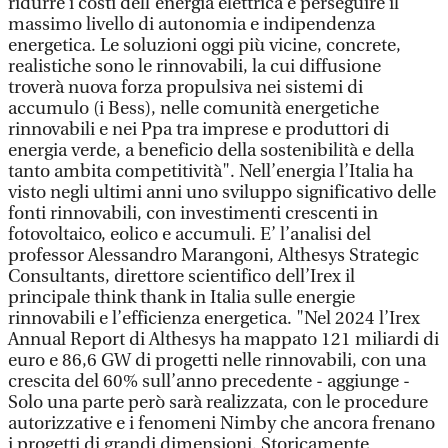
ridurre i costi dell’energia elettrica e perseguire il
massimo livello di autonomia e indipendenza
energetica. Le soluzioni oggi più vicine, concrete,
realistiche sono le rinnovabili, la cui diffusione
troverà nuova forza propulsiva nei sistemi di
accumulo (i Bess), nelle comunità energetiche
rinnovabili e nei Ppa tra imprese e produttori di
energia verde, a beneficio della sostenibilità e della
tanto ambita competitività". Nell’energia l’Italia ha
visto negli ultimi anni uno sviluppo significativo delle
fonti rinnovabili, con investimenti crescenti in
fotovoltaico, eolico e accumuli. E’ l’analisi del
professor Alessandro Marangoni, Althesys Strategic
Consultants, direttore scientifico dell’Irex il
principale think thank in Italia sulle energie
rinnovabili e l’efficienza energetica. "Nel 2024 l’Irex
Annual Report di Althesys ha mappato 121 miliardi di
euro e 86,6 GW di progetti nelle rinnovabili, con una
crescita del 60% sull’anno precedente - aggiunge -
Solo una parte però sarà realizzata, con le procedure
autorizzative e i fenomeni Nimby che ancora frenano
i progetti di grandi dimensioni. Storicamente