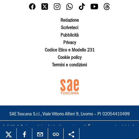
Redazione
Scriveteci
Pubblicità
Privacy
Codice Etico e Modello 231
Cookie policy
Termini e condizioni
SAE Toscana S.r.l., Viale Vittorio Alfieri 9, Livorno – PI 02054410499
I diritti delle immagini e dei testi sono riservati. È espressamente vietata la
loro riproduzione con qualsiasi mezzo e l'adattamento totale o parziale.