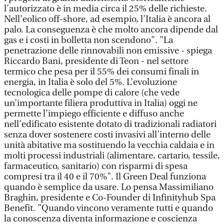
l’autorizzato è in media circa il 25% delle richieste.
Nell’eolico off-shore, ad esempio, l’Italia è ancora al
palo. La conseguenza è che molto ancora dipende dal
gas e i costi in bolletta non scendono". "La
penetrazione delle rinnovabili non emissive - spiega
Riccardo Bani, presidente di Teon - nel settore
termico che pesa per il 55% dei consumi finali in
energia, in Italia è solo del 5%. L’evoluzione
tecnologica delle pompe di calore (che vede
un’importante filiera produttiva in Italia) oggi ne
permette l’impiego efficiente e diffuso anche
nell’edificato esistente dotato di tradizionali radiatori
senza dover sostenere costi invasivi all’interno delle
unità abitative ma sostituendo la vecchia caldaia e in
molti processi industriali (alimentare, cartario, tessile,
farmaceutico, sanitario) con risparmi di spesa
compresi tra il 40 e il 70%". Il Green Deal funziona
quando è semplice da usare. Lo pensa Massimiliano
Braghin, presidente e Co-Founder di Infinityhub Spa
Benefit. "Quando vincono veramente tutti e quando
la conoscenza diventa informazione e coscienza