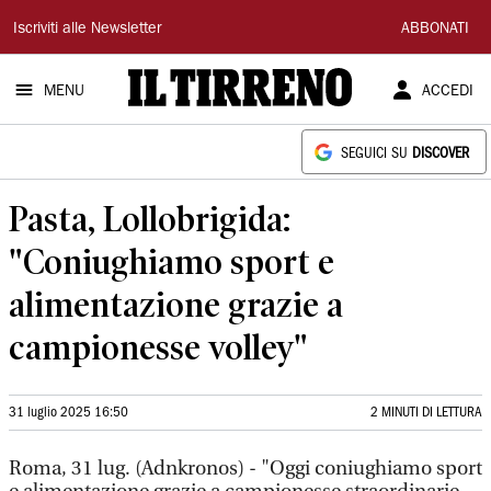
Il
Iscriviti alle Newsletter
ABBONATI
Tirreno
MENU
ACCEDI
SEGUICI SU
DISCOVER
Pasta, Lollobrigida:
"Coniughiamo sport e
alimentazione grazie a
campionesse volley"
31 luglio 2025 16:50
2 MINUTI DI LETTURA
Roma, 31 lug. (Adnkronos) - "Oggi coniughiamo sport