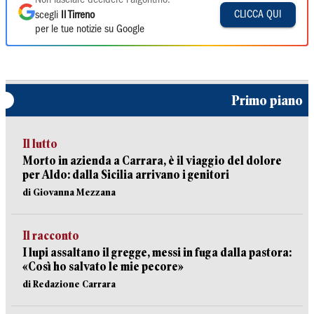
Non lasciare decidere l'algoritmo:
CLICCA QUI
scegli
Il Tirreno
per le tue notizie su Google
Primo piano
Il lutto
Morto in azienda a Carrara, è il viaggio del dolore
per Aldo: dalla Sicilia arrivano i genitori
di Giovanna Mezzana
Il racconto
I lupi assaltano il gregge, messi in fuga dalla pastora:
«Così ho salvato le mie pecore»
di Redazione Carrara