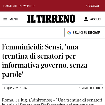
Il
Iscriviti alle Newsletter
ABBONATI
Tirreno
MENU
ACCEDI
SEGUICI SU
DISCOVER
Femminicidi: Sensi, 'una
trentina di senatori per
informativa governo, senza
parole'
31 luglio 2025 16:37
1 MINUTI DI LETTURA
Roma, 31 lug. (Adnkronos) - "Una trentina di senatori