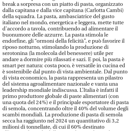
break a sorpresa con un piatto di pasta, organizzato
dalla capitana e dalla vice capitana (Carlotta Cambi)
della squadra. La pasta, ambasciatrice del gusto
italiano nel mondo, energetica e leggera, mette tutte
d'accordo a tavola, contribuendo ad alimentare il
buonumore delle azzurre. La pasta stimola le
endorfine, gli “ormoni della felicità”, e può favorire il
riposo notturno, stimolando la produzione di
serotonina (la molecola del benessere) utile per
andare a dormire più rilassati e sazi. E poi, la pasta è
smart per natura: costa poco, è versatile in cucina ed
è sostenibile dal punto di vista ambientale. Dal punto
di vista economico, la pasta rappresenta un pilastro
del sistema agroalimentare nazionale e vanta una
leadership mondiale indiscussa. L’Italia è infatti il
primo produttore globale di paste alimentari (con
una quota del 24%) e il principale esportatore di pasta
di semola, concentrando oltre il 40% del volume degli
scambi mondiali. La produzione di pasta di semola
secca ha raggiunto nel 2024 un quantitativo di 3,2
milioni di tonnellate, di cui il 60% destinato