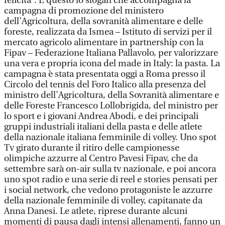
felicità”. È questo lo slogan che accompagna la
campagna di promozione del ministero
dell’Agricoltura, della sovranità alimentare e delle
foreste, realizzata da Ismea – Istituto di servizi per il
mercato agricolo alimentare in partnership con la
Fipav – Federazione Italiana Pallavolo, per valorizzare
una vera e propria icona del made in Italy: la pasta. La
campagna è stata presentata oggi a Roma presso il
Circolo del tennis del Foro Italico alla presenza del
ministro dell’Agricoltura, della Sovranità alimentare e
delle Foreste Francesco Lollobrigida, del ministro per
lo sport e i giovani Andrea Abodi, e dei principali
gruppi industriali italiani della pasta e delle atlete
della nazionale italiana femminile di volley. Uno spot
Tv girato durante il ritiro delle campionesse
olimpiche azzurre al Centro Pavesi Fipav, che da
settembre sarà on-air sulla tv nazionale, e poi ancora
uno spot radio e una serie di reel e stories pensati per
i social network, che vedono protagoniste le azzurre
della nazionale femminile di volley, capitanate da
Anna Danesi. Le atlete, riprese durante alcuni
momenti di pausa dagli intensi allenamenti, fanno un