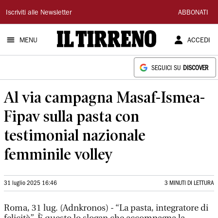
Il
Iscriviti alle Newsletter
ABBONATI
Tirreno
MENU
ACCEDI
SEGUICI SU
DISCOVER
Al via campagna Masaf-Ismea-
Fipav sulla pasta con
testimonial nazionale
femminile volley
31 luglio 2025 16:46
3 MINUTI DI LETTURA
Roma, 31 lug. (Adnkronos) - “La pasta, integratore di