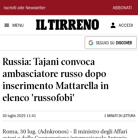
Il
Iscriviti alle Newsletter
ABBONATI
Tirreno
MENU
ACCEDI
SEGUICI SU
DISCOVER
Russia: Tajani convoca
ambasciatore russo dopo
inserimento Mattarella in
elenco 'russofobi'
30 luglio 2025 11:41
1 MINUTI DI LETTURA
Roma, 30 lug. (Adnkronos) - Il ministro degli Affari