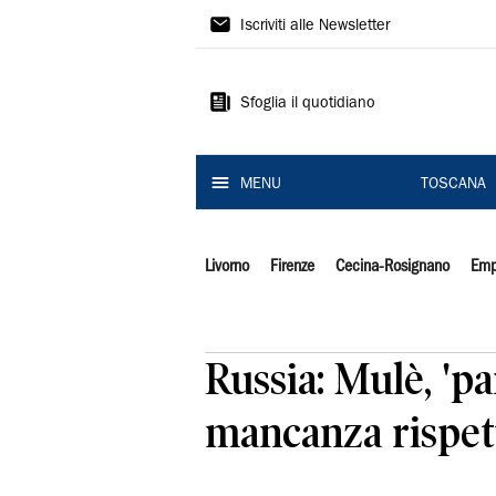
Il
Iscriviti alle Newsletter
Tirreno
Sfoglia il quotidiano
MENU
TOSCANA
Livorno
Firenze
Cecina-Rosignano
Emp
Russia: Mulè, 'p
mancanza rispet