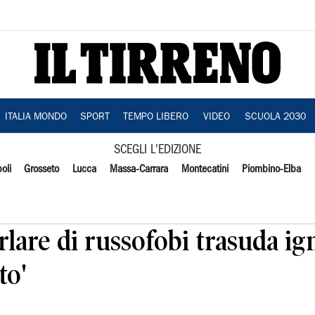
ITALIA MONDO
SPORT
TEMPO LIBERO
VIDEO
SCUOLA 2030
SCEGLI L'EDIZIONE
oli
Grosseto
Lucca
Massa-Carrara
Montecatini
Piombino-Elba
arlare di russofobi trasuda i
to'