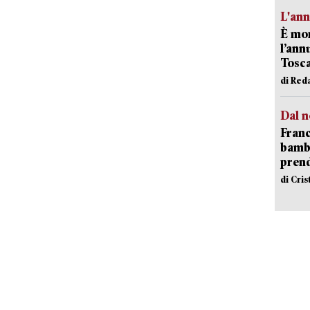
L'an
È mor
l’ann
Tosca
di Red
Dal n
Franc
bambi
pren
di Cri