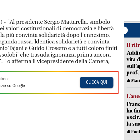
 - "Al presidente Sergio Mattarella, simbolo
ei valori costituzionali di democrazia e libertà
 la più convinta solidarietà dopo l’ennesimo,
ganda russa. Identica solidarietà e convinta
Il rit
io Tajani e Guido Crosetto e a tutti coloro finiti
Addio
russofobi' che trasuda ignoranza prima ancora
vita 
. Lo afferma il vicepresidente della Camera,
sull’
prof,
itmo:
di Mar
CLICCA QUI
izie su Google
L’an
Franc
ha fin
uscir
la su
di Pao