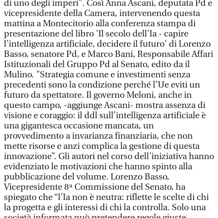
di uno degli imperi". Così Anna Ascani, deputata Pd e
vicepresidente della Camera, intervenendo questa
mattina a Montecitorio alla conferenza stampa di
presentazione del libro 'Il secolo dell’Ia - capire
l’intelligenza artificiale, decidere il futuro' di Lorenzo
Basso, senatore Pd, e Marco Bani, Responsabile Affari
Istituzionali del Gruppo Pd al Senato, edito da il
Mulino. "Strategia comune e investimenti senza
precedenti sono la condizione perché l’Ue eviti un
futuro da spettatore. Il governo Meloni, anche in
questo campo, -aggiunge Ascani- mostra assenza di
visione e coraggio: il ddl sull’intelligenza artificiale è
una gigantesca occasione mancata, un
provvedimento a invarianza finanziaria, che non
mette risorse e anzi complica la gestione di questa
innovazione”. Gli autori nel corso dell’iniziativa hanno
evidenziato le motivazioni che hanno spinto alla
pubblicazione del volume. Lorenzo Basso,
Vicepresidente 8ª Commissione del Senato, ha
spiegato che “l’Ia non è neutra: riflette le scelte di chi
la progetta e gli interessi di chi la controlla. Solo una
società informata può pretendere regole giuste,