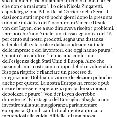
suo fallimento. Ha millantato un ruolo di mediatrice
che non c’è mai stato". Lo dice Nicola Zingaretti,
capodelegazione Pd in Ue, al Corriere della Sera. "I
dazi sono stati imposti pochi giorni dopo la presunta
trionfale iniziativa dell’incontro tra Vance e Ursula
von der Leyen, che a suo dire aveva risolto i problemi.
Dire poi che 'non è male' una tassa aggiuntiva del 15
per cento sui nostri prodotti, segna una distanza
siderale dalla vita reale e dalla condizione attuale
delle imprese e dei lavoratori, che oggi hanno paura".
Quanto è accaduto è "l'ennesima conferma
dell’esigenza degli Stati Uniti d’Europa. Altro che
nazionalismo: così siamo troppo deboli e vulnerabili.
Bisogna riaprire e rilanciare un processo di
integrazione. Dobbiamo vincere le elezioni politiche
anche per questo. La nostra Europa ha creato e può
creare benessere e speranza, questa dei sovranisti
debolezza e paure". Von der Leyen dovrebbe
dimettersi? "E' ostaggio del Consiglio. Sbaglia a non
investire sulla sua maggioranza parlamentare
europeista. Quindi cambi totalmente approccio
mettendosi alla guida, difficile, di una nuova