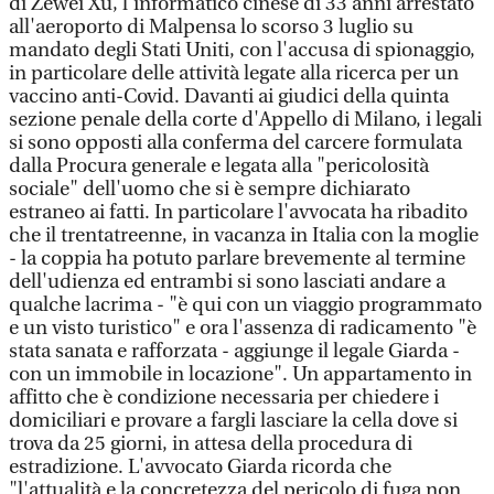
di Zewei Xu, l'informatico cinese di 33 anni arrestato
all'aeroporto di Malpensa lo scorso 3 luglio su
mandato degli Stati Uniti, con l'accusa di spionaggio,
in particolare delle attività legate alla ricerca per un
vaccino anti-Covid. Davanti ai giudici della quinta
sezione penale della corte d'Appello di Milano, i legali
si sono opposti alla conferma del carcere formulata
dalla Procura generale e legata alla "pericolosità
sociale" dell'uomo che si è sempre dichiarato
estraneo ai fatti. In particolare l'avvocata ha ribadito
che il trentatreenne, in vacanza in Italia con la moglie
- la coppia ha potuto parlare brevemente al termine
dell'udienza ed entrambi si sono lasciati andare a
qualche lacrima - "è qui con un viaggio programmato
e un visto turistico" e ora l'assenza di radicamento "è
stata sanata e rafforzata - aggiunge il legale Giarda -
con un immobile in locazione". Un appartamento in
affitto che è condizione necessaria per chiedere i
domiciliari e provare a fargli lasciare la cella dove si
trova da 25 giorni, in attesa della procedura di
estradizione. L'avvocato Giarda ricorda che
"l'attualità e la concretezza del pericolo di fuga non