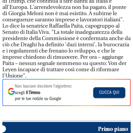
di Trump, che continua a fare danni all'Italia e
all'Europa. L'arrendevolezza non ha pagato, il ponte
di Giorgia Meloni non è mai esistito. A subirne le
conseguenze saranno imprese e lavoratori italiani".
Lo dice la senatrice Raffaella Paita, capogruppo al
Senato di Italia Viva. "La totale inadeguatezza della
presidente della Commissione è confermata anche da
ciò che Draghi ha definito 'dazi interni', la burocrazia
e i regolamenti che frenano lo sviluppo, e che le
imprese chiedono di rimuovere. Per ora – aggiunge
Paita – nessun segnale nemmeno su questo: Von der
Leyen incapace di trattare così come di riformare
l'Unione".
Non lasciare decidere l'algoritmo:
CLICCA QUI
scegli
Il Tirreno
per le tue notizie su Google
Primo piano