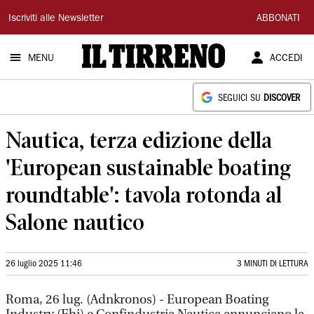
Il
Iscriviti alle Newsletter
ABBONATI
Tirreno
MENU
ACCEDI
SEGUICI SU
DISCOVER
Nautica, terza edizione della
'European sustainable boating
roundtable': tavola rotonda al
Salone nautico
26 luglio 2025 11:46
3 MINUTI DI LETTURA
Roma, 26 lug. (Adnkronos) - European Boating