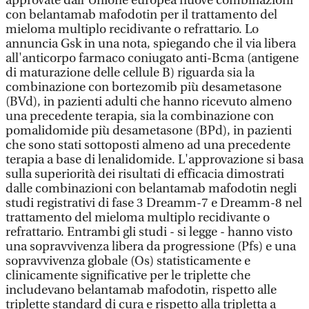
approvate dall'Unione europea nuove combinazioni
con belantamab mafodotin per il trattamento del
mieloma multiplo recidivante o refrattario. Lo
annuncia Gsk in una nota, spiegando che il via libera
all'anticorpo farmaco coniugato anti-Bcma (antigene
di maturazione delle cellule B) riguarda sia la
combinazione con bortezomib più desametasone
(BVd), in pazienti adulti che hanno ricevuto almeno
una precedente terapia, sia la combinazione con
pomalidomide più desametasone (BPd), in pazienti
che sono stati sottoposti almeno ad una precedente
terapia a base di lenalidomide. L'approvazione si basa
sulla superiorità dei risultati di efficacia dimostrati
dalle combinazioni con belantamab mafodotin negli
studi registrativi di fase 3 Dreamm-7 e Dreamm-8 nel
trattamento del mieloma multiplo recidivante o
refrattario. Entrambi gli studi - si legge - hanno visto
una sopravvivenza libera da progressione (Pfs) e una
sopravvivenza globale (Os) statisticamente e
clinicamente significative per le triplette che
includevano belantamab mafodotin, rispetto alle
triplette standard di cura e rispetto alla tripletta a