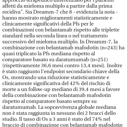
approccio terapeutico differenziato per i pazienti
affetti da mieloma multiplo a partire dalla prima
recidiva". Sia Dreamm-7 che 8 - evidenzia la nota -
hanno mostrato miglioramenti statisticamente e
clinicamente significativi della Pfs per le
combinazioni con belantamab rispetto alle triplette
standard nella seconda linea o nel trattamento
successivo del mieloma multiplo. In Dreamm-7, la
combinazione con belantamab mafodotin (n=243) ha
quasi triplicato la Pfs mediana rispetto al
comparatore basato su daratumumab (n=251)
(rispettivamente 36,6 mesi contro 13,4 mesi). Inoltre
è stato raggiunto l'endpoint secondario chiave della
Os, mostrando una riduzione statisticamente e
clinicamente significativa del 42% del rischio di
morte a un follow-up mediano di 39,4 mesi a favore
della combinazione con belantamab mafodotin
rispetto al comparatore basato sempre su
daratumumab. La sopravvivenza globale mediana
non è stata raggiunta in nessuno dei 2 bracci dello
studio. Il tasso di Os a 3 anni è stato del 74% nel
braccio di combinazione con belantamab mafodotin