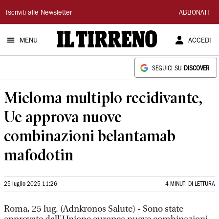
Il
Iscriviti alle Newsletter
ABBONATI
Tirreno
MENU
ACCEDI
SEGUICI SU
DISCOVER
Mieloma multiplo recidivante,
Ue approva nuove
combinazioni belantamab
mafodotin
25 luglio 2025 11:26
4 MINUTI DI LETTURA
Roma, 25 lug. (Adnkronos Salute) - Sono state