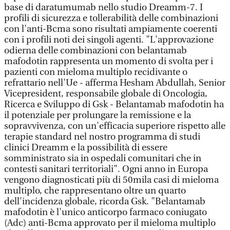
base di daratumumab nello studio Dreamm-7. I
profili di sicurezza e tollerabilità delle combinazioni
con l'anti-Bcma sono risultati ampiamente coerenti
con i profili noti dei singoli agenti. "L'approvazione
odierna delle combinazioni con belantamab
mafodotin rappresenta un momento di svolta per i
pazienti con mieloma multiplo recidivante o
refrattario nell'Ue - afferma Hesham Abdullah, Senior
Vicepresident, responsabile globale di Oncologia,
Ricerca e Sviluppo di Gsk - Belantamab mafodotin ha
il potenziale per prolungare la remissione e la
sopravvivenza, con un'efficacia superiore rispetto alle
terapie standard nel nostro programma di studi
clinici Dreamm e la possibilità di essere
somministrato sia in ospedali comunitari che in
contesti sanitari territoriali". Ogni anno in Europa
vengono diagnosticati più di 50mila casi di mieloma
multiplo, che rappresentano oltre un quarto
dell'incidenza globale, ricorda Gsk. "Belantamab
mafodotin è l'unico anticorpo farmaco coniugato
(Adc) anti-Bcma approvato per il mieloma multiplo