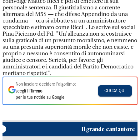
coinvolge Matteo Ricci e poi di emettere la sua
personale sentenza. Il giustizialismo a corrente
alternata del M5S — che difese Appendino da una
condanna — ora si abbatte su un amministratore
specchiato e stimato come Ricci". Lo scrive sui social
Pina Picierno del Pd. "Un'alleanza non si costruisce
sulla graticola di un presunto moralismo, e nemmeno
su una presunta superiorità morale che non esiste, e
proprio a nessuno è consentito di autonominarsi
giudice e censore. Serietà, per favore: gli
amministratori e i candidati del Partito Democratico
meritano rispetto!".
Non lasciare decidere l'algoritmo:
CLICCA QUI
scegli
Il Tirreno
per le tue notizie su Google
Il grande cantautore