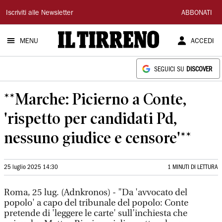
Il
Iscriviti alle Newsletter
ABBONATI
Tirreno
MENU
ACCEDI
SEGUICI SU
DISCOVER
**Marche: Picierno a Conte,
'rispetto per candidati Pd,
nessuno giudice e censore'**
25 luglio 2025 14:30
1 MINUTI DI LETTURA
Roma, 25 lug. (Adnkronos) - "Da 'avvocato del
popolo' a capo del tribunale del popolo: Conte
pretende di 'leggere le carte' sull’inchiesta che