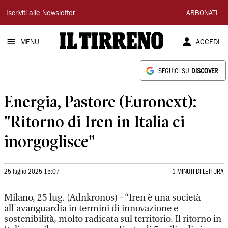
Il
Iscriviti alle Newsletter
ABBONATI
Tirreno
MENU
ACCEDI
SEGUICI SU
DISCOVER
Energia, Pastore (Euronext):
"Ritorno di Iren in Italia ci
inorgoglisce"
25 luglio 2025 15:07
1 MINUTI DI LETTURA
Milano, 25 lug. (Adnkronos) - “Iren è una società
all'avanguardia in termini di innovazione e
sostenibilità, molto radicata sul territorio. Il ritorno in