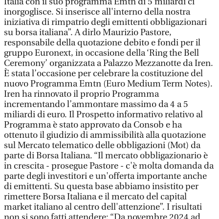
Italia con il suo programma Emtn di 5 miliardi ci
inorgoglisce. Si inserisce all'interno della nostra
iniziativa di rimpatrio degli emittenti obbligazionari
su borsa italiana”. A dirlo Maurizio Pastore,
responsabile della quotazione debito e fondi per il
gruppo Euronext, in occasione della ‘Ring the Bell
Ceremony’ organizzata a Palazzo Mezzanotte da Iren.
È stata l’occasione per celebrare la costituzione del
nuovo Programma Emtn (Euro Medium Term Notes).
Iren ha rinnovato il proprio Programma
incrementando l’ammontare massimo da 4 a 5
miliardi di euro. Il Prospetto informativo relativo al
Programma è stato approvato da Consob e ha
ottenuto il giudizio di ammissibilità alla quotazione
sul Mercato telematico delle obbligazioni (Mot) da
parte di Borsa Italiana. “Il mercato obbligazionario è
in crescita - prosegue Pastore - c'è molta domanda da
parte degli investitori e un'offerta importante anche
di emittenti. Su questa base abbiamo insistito per
rimettere Borsa Italiana e il mercato del capital
market italiano al centro dell'attenzione”. I risultati
non si sono fatti attendere: “Da novembre 2024 ad