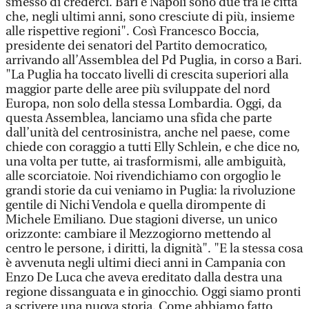
smesso di crederci. Bari e Napoli sono due tra le città
che, negli ultimi anni, sono cresciute di più, insieme
alle rispettive regioni". Così Francesco Boccia,
presidente dei senatori del Partito democratico,
arrivando all’Assemblea del Pd Puglia, in corso a Bari.
"La Puglia ha toccato livelli di crescita superiori alla
maggior parte delle aree più sviluppate del nord
Europa, non solo della stessa Lombardia. Oggi, da
questa Assemblea, lanciamo una sfida che parte
dall’unità del centrosinistra, anche nel paese, come
chiede con coraggio a tutti Elly Schlein, e che dice no,
una volta per tutte, ai trasformismi, alle ambiguità,
alle scorciatoie. Noi rivendichiamo con orgoglio le
grandi storie da cui veniamo in Puglia: la rivoluzione
gentile di Nichi Vendola e quella dirompente di
Michele Emiliano. Due stagioni diverse, un unico
orizzonte: cambiare il Mezzogiorno mettendo al
centro le persone, i diritti, la dignità". "E la stessa cosa
è avvenuta negli ultimi dieci anni in Campania con
Enzo De Luca che aveva ereditato dalla destra una
regione dissanguata e in ginocchio. Oggi siamo pronti
a scrivere una nuova storia. Come abbiamo fatto