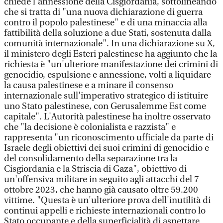
chiede l'annessione della Cisgiordania, sottolineando
che si tratta di "una nuova dichiarazione di guerra
contro il popolo palestinese" e di una minaccia alla
fattibilità della soluzione a due Stati, sostenuta dalla
comunità internazionale". In una dichiarazione su X,
il ministero degli Esteri palestinese ha aggiunto che la
richiesta è "un'ulteriore manifestazione dei crimini di
genocidio, espulsione e annessione, volti a liquidare
la causa palestinese e a minare il consenso
internazionale sull'imperativo strategico di istituire
uno Stato palestinese, con Gerusalemme Est come
capitale". L'Autorità palestinese ha inoltre osservato
che "la decisione è colonialista e razzista" e
rappresenta "un riconoscimento ufficiale da parte di
Israele degli obiettivi dei suoi crimini di genocidio e
del consolidamento della separazione tra la
Cisgiordania e la Striscia di Gaza", obiettivo di
un'offensiva militare in seguito agli attacchi del 7
ottobre 2023, che hanno già causato oltre 59.200
vittime. "Questa è un'ulteriore prova dell'inutilità di
continui appelli e richieste internazionali contro lo
Stato occupante e della superficialità di aspettare