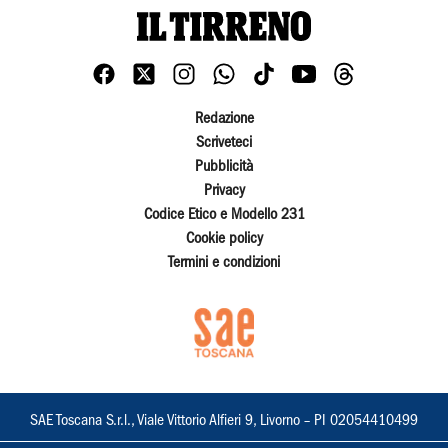
Redazione
Scriveteci
Pubblicità
Privacy
Codice Etico e Modello 231
Cookie policy
Termini e condizioni
SAE Toscana S.r.l., Viale Vittorio Alfieri 9, Livorno – PI 02054410499