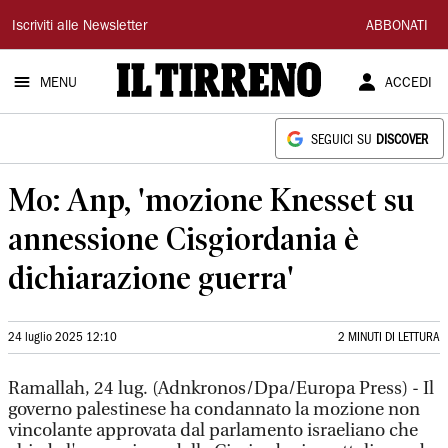
Il
Iscriviti alle Newsletter
ABBONATI
Tirreno
MENU
ACCEDI
SEGUICI SU
DISCOVER
Mo: Anp, 'mozione Knesset su
annessione Cisgiordania è
dichiarazione guerra'
24 luglio 2025 12:10
2 MINUTI DI LETTURA
Ramallah, 24 lug. (Adnkronos/Dpa/Europa Press) - Il
governo palestinese ha condannato la mozione non
vincolante approvata dal parlamento israeliano che