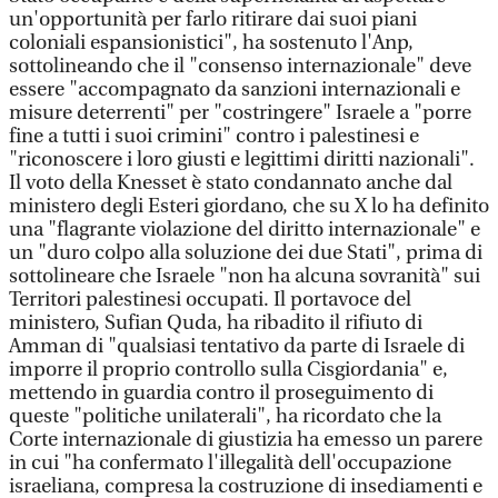
un'opportunità per farlo ritirare dai suoi piani
coloniali espansionistici", ha sostenuto l'Anp,
sottolineando che il "consenso internazionale" deve
essere "accompagnato da sanzioni internazionali e
misure deterrenti" per "costringere" Israele a "porre
fine a tutti i suoi crimini" contro i palestinesi e
"riconoscere i loro giusti e legittimi diritti nazionali".
Il voto della Knesset è stato condannato anche dal
ministero degli Esteri giordano, che su X lo ha definito
una "flagrante violazione del diritto internazionale" e
un "duro colpo alla soluzione dei due Stati", prima di
sottolineare che Israele "non ha alcuna sovranità" sui
Territori palestinesi occupati. Il portavoce del
ministero, Sufian Quda, ha ribadito il rifiuto di
Amman di "qualsiasi tentativo da parte di Israele di
imporre il proprio controllo sulla Cisgiordania" e,
mettendo in guardia contro il proseguimento di
queste "politiche unilaterali", ha ricordato che la
Corte internazionale di giustizia ha emesso un parere
in cui "ha confermato l'illegalità dell'occupazione
israeliana, compresa la costruzione di insediamenti e