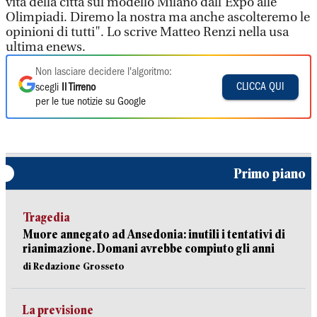
vita della città sul modello Milano dall’Expo alle
Olimpiadi. Diremo la nostra ma anche ascolteremo le
opinioni di tutti". Lo scrive Matteo Renzi nella usa
ultima enews.
Non lasciare decidere l'algoritmo:
CLICCA QUI
scegli
Il Tirreno
per le tue notizie su Google
Primo piano
Tragedia
Muore annegato ad Ansedonia: inutili i tentativi di
rianimazione. Domani avrebbe compiuto gli anni
di Redazione Grosseto
La previsione