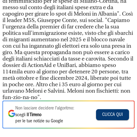
di femminicidio per le spese di Milano-Cortina, ha
messo sul conto degli italiani spese extra e da
capogiro per girare lo spot di Meloni in Albania". Così
il leader M5S, Giuseppe Conte, sui social. "Capiamo
l’urgenza della premier di far credere che la sua
politica sull’immigrazione esiste, visto che gli sbarchi
di migranti aumentano nel 2025 e il blocco navale
con cui ha ingannato gli elettori era solo una presa in
giro. Ma questa propaganda non può essere a carico
degli italiani schiacciati da tasse e carovita. Secondo il
dossier di ActionAid e UniBari, abbiamo speso
114mila euro al giorno per detenere 20 persone, tra
metà ottobre e fine dicembre 2024, liberate poi tutte
in poche ore. Altro che i 35 euro al giorno per cui
urlavano Meloni e Salvini. Meloni non fischietti: non
fun-zio-na-no".
Non lasciare decidere l'algoritmo:
CLICCA QUI
scegli
Il Tirreno
per le tue notizie su Google