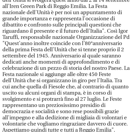
dell’Unità si svolgerà quest’anno dal 2 al 14 settembre
all'Iren Green Park di Reggio Emilia. La Festa
nazionale dell'Unità è per noi un appuntamento di
grande importanza e rappresenta l'occasione di
dibattito e confronto sulle principali questioni che
riguardano il presente e il futuro dell’Italia". Così Igor
Taruffi, responsabile nazionale Organizzazione del Pd
"Quest’anno inoltre coincide con l’80°anniversario
della prima Festa dell'Unità che si tenne proprio il 2
settembre del 1945. Anniversario al quale saranno
dedicati anche momenti di approfondimento e di
celebrazione di un pezzo di storia del nostro Paese. La
Festa nazionale si aggiunge alle oltre 450 Feste
dell'Unità che si organizzano in giro per l'Italia. Tra
cui anche quella di Fiesole che, al contrario di quanto
uscito su alcuni organi di stampa, è in corso di
svolgimento e si protrarrà fino al 27 luglio. Le Feste
rappresentano un preziosissimo presidio di
democrazia e socialità e sono rese possibili grazie
all'impegno e alla dedizione di migliaia di volontari e
volontarie che vogliamo ringraziare davvero di cuore.
Aspettiamo quindi tutte e tutti a Reggio Emilia".