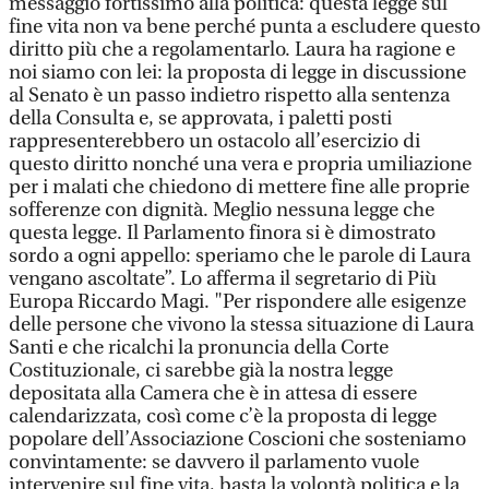
messaggio fortissimo alla politica: questa legge sul
fine vita non va bene perché punta a escludere questo
diritto più che a regolamentarlo. Laura ha ragione e
noi siamo con lei: la proposta di legge in discussione
al Senato è un passo indietro rispetto alla sentenza
della Consulta e, se approvata, i paletti posti
rappresenterebbero un ostacolo all’esercizio di
questo diritto nonché una vera e propria umiliazione
per i malati che chiedono di mettere fine alle proprie
sofferenze con dignità. Meglio nessuna legge che
questa legge. Il Parlamento finora si è dimostrato
sordo a ogni appello: speriamo che le parole di Laura
vengano ascoltate”. Lo afferma il segretario di Più
Europa Riccardo Magi. "Per rispondere alle esigenze
delle persone che vivono la stessa situazione di Laura
Santi e che ricalchi la pronuncia della Corte
Costituzionale, ci sarebbe già la nostra legge
depositata alla Camera che è in attesa di essere
calendarizzata, così come c’è la proposta di legge
popolare dell’Associazione Coscioni che sosteniamo
convintamente: se davvero il parlamento vuole
intervenire sul fine vita, basta la volontà politica e la