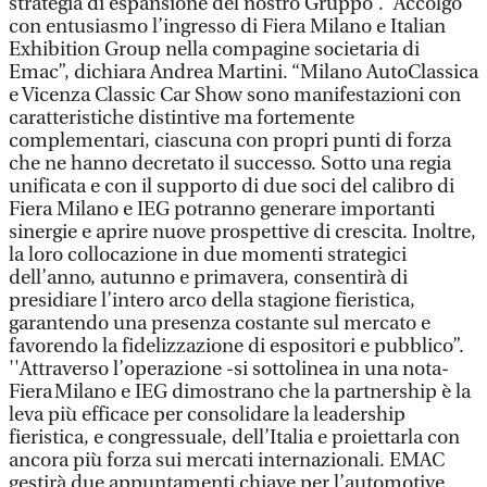
strategia di espansione del nostro Gruppo”. “Accolgo
con entusiasmo l’ingresso di Fiera Milano e Italian
Exhibition Group nella compagine societaria di
Emac”, dichiara Andrea Martini. “Milano AutoClassica
e Vicenza Classic Car Show sono manifestazioni con
caratteristiche distintive ma fortemente
complementari, ciascuna con propri punti di forza
che ne hanno decretato il successo. Sotto una regia
unificata e con il supporto di due soci del calibro di
Fiera Milano e IEG potranno generare importanti
sinergie e aprire nuove prospettive di crescita. Inoltre,
la loro collocazione in due momenti strategici
dell’anno, autunno e primavera, consentirà di
presidiare l’intero arco della stagione fieristica,
garantendo una presenza costante sul mercato e
favorendo la fidelizzazione di espositori e pubblico”.
''Attraverso l’operazione -si sottolinea in una nota-
Fiera Milano e IEG dimostrano che la partnership è la
leva più efficace per consolidare la leadership
fieristica, e congressuale, dell’Italia e proiettarla con
ancora più forza sui mercati internazionali. EMAC
gestirà due appuntamenti chiave per l’automotive