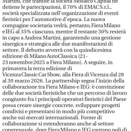
Martini, che tramite la società Mosaico Capital ne
detiene le partecipazioni, il 70% di EMAC S.r.l.,
società specializzata nell’organizzazione di eventi
fieristici per l’automotive d’epoca. La nuova
compagine societaria vedrà, pertanto, Fiera Milano
e IEG al 35% ciascuno, mentre il restante 30% resterà
in capo a Andrea Martini, garantendo una gestione
sinergica e strategica alle due manifestazioni di
settore. Il debutto avverrà con la quindicesima
edizione di Milano AutoClassica (21-
23 novembre 2025 a Fiera Milano). A seguire, in
primavera la terza edizione di
Vicenza Classic Car Show, alla Fiera di Vicenza dal 28
al 30 marzo 2026. La partnership segna l’inizio della
collaborazione tra Fiera Milano e IEG: è convinzione
delle due società fieristiche che un percorso di lavoro
congiunto fra i principali operatori fieristici del Paese
possa creare sinergie concrete, sviluppare progetti
condivisi e presentarsi in modo più competitivo
anche sui mercati internazionali. Forme di
collaborazione si estenderanno anche al settore
congressuale, dove Fiera Milano e IEG vantano poli di