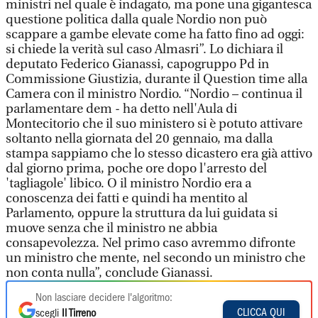
ministri nel quale è indagato, ma pone una gigantesca
questione politica dalla quale Nordio non può
scappare a gambe elevate come ha fatto fino ad oggi:
si chiede la verità sul caso Almasri”. Lo dichiara il
deputato Federico Gianassi, capogruppo Pd in
Commissione Giustizia, durante il Question time alla
Camera con il ministro Nordio. “Nordio – continua il
parlamentare dem - ha detto nell'Aula di
Montecitorio che il suo ministero si è potuto attivare
soltanto nella giornata del 20 gennaio, ma dalla
stampa sappiamo che lo stesso dicastero era già attivo
dal giorno prima, poche ore dopo l'arresto del
'tagliagole' libico. O il ministro Nordio era a
conoscenza dei fatti e quindi ha mentito al
Parlamento, oppure la struttura da lui guidata si
muove senza che il ministro ne abbia
consapevolezza. Nel primo caso avremmo difronte
un ministro che mente, nel secondo un ministro che
non conta nulla”, conclude Gianassi.
Non lasciare decidere l'algoritmo:
CLICCA QUI
scegli
Il Tirreno