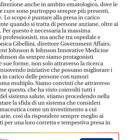
a direzione anche in ambito ematologico, dove le
lle cure sono purtroppo sempre più presenti,
. Lo scopo è puntare alla presa in carico
te quando si tratta di persone anziane, oltre ai
. Per questo è necessaria la massima
si professionisti, ma anche tra ospedale e
ica Gibellini, direttore Government Affairs,
ent Johnson & Johnson Innovative Medicine
Johnson da sempre siamo protagonisti
le sue forme, non solo attraverso la ricerca
muovendo iniziative che possano migliorare i
a in carico delle persone con tumori
oma multiplo. Siamo convinti che attraverso
 questo, che ha visto coinvolti tutti i
 del sistema salute, stiamo procedendo nella
ntare la sfida di un sistema che consideri
armaceutica come un investimento a cui
sarie, così da rispondere sempre meglio ai
ti per una loro corretta e tempestiva presa in