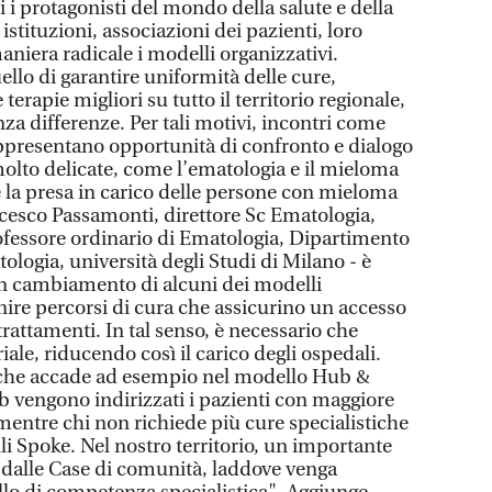
i i protagonisti del mondo della salute e della
, istituzioni, associazioni dei pazienti, loro
niera radicale i modelli organizzativi.
uello di garantire uniformità delle cure,
terapie migliori su tutto il territorio regionale,
a differenze. Per tali motivi, incontri come
appresentano opportunità di confronto e dialogo
molto delicate, come l’ematologia e il mieloma
e la presa in carico delle persone con mieloma
ncesco Passamonti, direttore Sc Ematologia,
rofessore ordinario di Ematologia, Dipartimento
logia, università degli Studi di Milano - è
 cambiamento di alcuni dei modelli
inire percorsi di cura che assicurino un accesso
trattamenti. In tal senso, è necessario che
riale, riducendo così il carico degli ospedali.
ò che accade ad esempio nel modello Hub &
b vengono indirizzati i pazienti con maggiore
mentre chi non richiede più cure specialistiche
li Spoke. Nel nostro territorio, un importante
 dalle Case di comunità, laddove venga