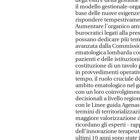
degli esiti e della gestio
il modello gestionale-orga
base delle nuove esigenze 
rispondere tempestivament
Aumentare l'organico ammin
burocratici legati alla pres
possano dedicare più temp
avanzata dalla Commissione
ematologica lombarda con 
pazienti e delle istituzio
costituzione di un tavolo 
in provvedimenti operativi
tempo, il ruolo cruciale de
ambito ematologico nel ga
con un loro coinvolgimento
decisionali a livello regio
con le Linee guida Agenas e
termini di territorializza
maggiore valorizzazione d
ricordano gli esperti - r
dell'innovazione terapeut
ultimi 10 anni sono state