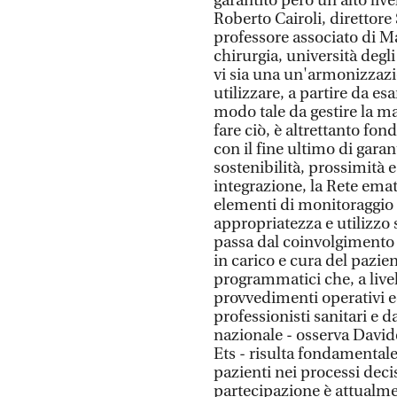
garantito però un alto liv
Roberto Cairoli, direttor
professore associato di M
chirurgia, università deg
vi sia una un'armonizzazio
utilizzare, a partire da es
modo tale da gestire la m
fare ciò, è altrettanto fo
con il fine ultimo di garan
sostenibilità, prossimità
integrazione, la Rete ema
elementi di monitoraggio p
appropriatezza e utilizzo s
passa dal coinvolgimento d
in carico e cura del pazien
programmatici che, a livel
provvedimenti operativi ed
professionisti sanitari e d
nazionale - osserva David
Ets - risulta fondamentale 
pazienti nei processi deci
partecipazione è attualme