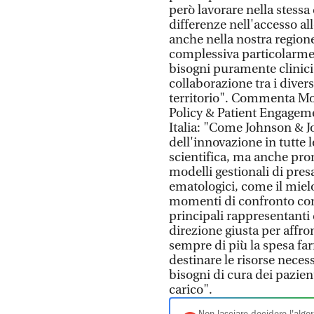
però lavorare nella stess
differenze nell'accesso a
anche nella nostra regione
complessiva particolarmen
bisogni puramente clinici
collaborazione tra i diver
territorio". Commenta Mon
Policy & Patient Engagem
Italia: "Come Johnson & 
dell'innovazione in tutte 
scientifica, ma anche pro
modelli gestionali di pres
ematologici, come il miel
momenti di confronto come
principali rappresentanti
direzione giusta per affro
sempre di più la spesa f
destinare le risorse neces
bisogni di cura dei pazien
carico".