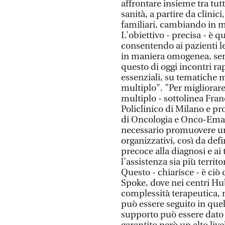
affrontare insieme tra tutt
sanità, a partire da clinici
familiari, cambiando in ma
L'obiettivo - precisa - è q
consentendo ai pazienti le 
in maniera omogenea, senz
questo di oggi incontri r
essenziali, su tematiche 
multiplo". "Per migliorar
multiplo - sottolinea Fra
Policlinico di Milano e p
di Oncologia e Onco-Emato
necessario promuovere un
organizzativi, così da def
precoce alla diagnosi e ai 
l'assistenza sia più territo
Questo - chiarisce - è ci
Spoke, dove nei centri Hu
complessità terapeutica, 
può essere seguito in quel
supporto può essere dato