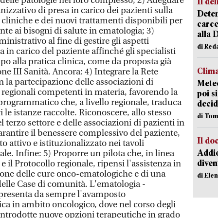
ne delle patologie nel loro complesso; 2) Adeguare
Il del
nizzativo di presa in carico dei pazienti sulla
Deten
cliniche e dei nuovi trattamenti disponibili per
carce
e ai bisogni di salute in ematologia; 3)
alla 
istrativo al fine di gestire gli aspetti
di Red
a in carico del paziente affinché gli specialisti
o alla pratica clinica, come da proposta già
Clima
 III Sanità. Ancora: 4) Integrare la Rete
la partecipazione delle associazioni di
Meteo
ni regionali competenti in materia, favorendo la
poi s
programmatico che, a livello regionale, traduca
decid
 le istanze raccolte. Riconoscere, allo stesso
di Tom
l terzo settore e delle associazioni di pazienti in
rantire il benessere complessivo del paziente,
Il d
 attivo e istituzionalizzato nei tavoli
Addio
nale. Infine: 5) Proporre un pilota che, in linea
diven
 il Protocollo regionale, ripensi l'assistenza in
zione delle cure onco-ematologiche e di una
di Ele
elle Case di comunità. L'ematologia -
appresenta da sempre l'avamposto
ica in ambito oncologico, dove nel corso degli
 introdotte nuove opzioni terapeutiche in grado