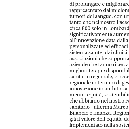
di prolungare e migliorare 
rappresentato dal mielom
tumori del sangue, con u
tanto che nel nostro Paese
circa 800 solo in Lombard
significativamente aument
all'innovazione data dalla
personalizzate ed efficaci 
sistema salute, dai clinic
associazioni che supportan
aziende che fanno ricerca a
migliori terapie disponibi
sanitario regionale, è nece
regionale in termini di g
innovazione in ambito sani
mente: equità, sostenibili
che abbiamo nel nostro Pa
sanitario - afferma Marco
Bilancio e finanza, Regio
già il valore dell'equità, d
implementato nella sosten