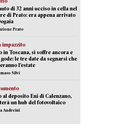
itto
uto di 32 anni ucciso in cella nel
re di Prato: era appena arrivato
Dogaia
azione Prato
 impazzito
 in Toscana, si soffre ancora e
i gode: le tre date da segnarsi che
eranno l’estate
maso Silvi
ocumento
 al deposito Eni di Calenzano,
terà un hub del fotovoltaico
na Andreini