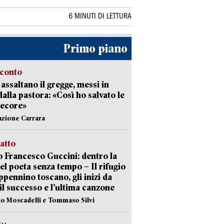
6 MINUTI DI LETTURA
Primo piano
cconto
i assaltano il gregge, messi in
dalla pastora: «Così ho salvato le
pecore»
azione Carrara
ratto
 Francesco Guccini: dentro la
del poeta senza tempo – Il rifugio
appennino toscano, gli inizi da
 il successo e l’ultima canzone
io Moscadelli e Tommaso Silvi