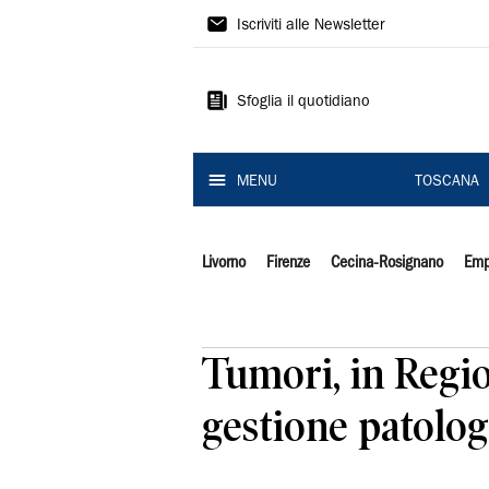
Il
Iscriviti alle Newsletter
Tirreno
Sfoglia il quotidiano
MENU
TOSCANA
Livorno
Firenze
Cecina-Rosignano
Emp
Tumori, in Regi
gestione patolo