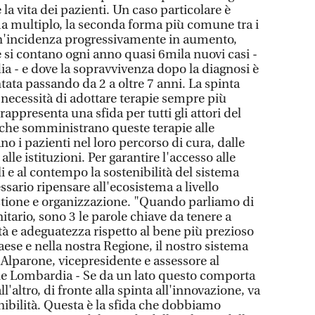
la vita dei pazienti. Un caso particolare è
a multiplo, la seconda forma più comune tra i
n'incidenza progressivamente in aumento,
 si contano ogni anno quasi 6mila nuovi casi -
ia - e dove la sopravvivenza dopo la diagnosi è
ata passando da 2 a oltre 7 anni. La spinta
 necessità di adottare terapie sempre più
rappresenta una sfida per tutti gli attori del
i che somministrano queste terapie alle
o i pazienti nel loro percorso di cura, dalle
lle istituzioni. Per garantire l'accesso alle
li e al contempo la sostenibilità del sistema
ssario ripensare all'ecosistema a livello
estione e organizzazione. "Quando parliamo di
tario, sono 3 le parole chiave da tenere a
tà e adeguatezza rispetto al bene più prezioso
ese e nella nostra Regione, il nostro sistema
 Alparone, vicepresidente e assessore al
ne Lombardia - Se da un lato questo comporta
all'altro, di fronte alla spinta all'innovazione, va
ibilità. Questa è la sfida che dobbiamo