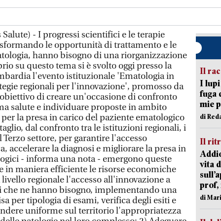
lute) - I progressi scientifici e le terapie
asformando le opportunità di trattamento e le
atologia, hanno bisogno di una riorganizzazione
prio su questo tema si è svolto oggi presso la
Il ra
mbardia l'evento istituzionale 'Ematologia in
I lup
egie regionali per l'innovazione', promosso da
fuga 
obiettivo di creare un'occasione di confronto
mie 
stema salute e individuare proposte in ambito
 per la presa in carico del paziente ematologico
di Red
taglio, dal confronto tra le istituzioni regionali, i
el Terzo settore, per garantire l'accesso
Il rit
a, accelerare la diagnosi e migliorare la presa in
Addio
logici - informa una nota - emergono queste
vita 
e in maniera efficiente le risorse economiche
sull’
 livello regionale l'accesso all'innovazione a
prof,
gici che ne hanno bisogno, implementando una
di Mar
 per tipologia di esami, verifica degli esiti e
rendere uniforme sul territorio l'appropriatezza