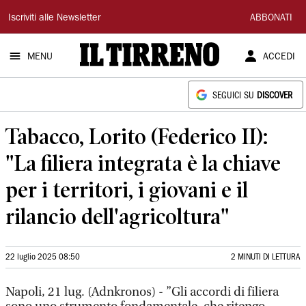
Il
Iscriviti alle Newsletter
ABBONATI
Tirreno
MENU
ACCEDI
SEGUICI SU
DISCOVER
Tabacco, Lorito (Federico II):
"La filiera integrata è la chiave
per i territori, i giovani e il
rilancio dell'agricoltura"
22 luglio 2025 08:50
2 MINUTI DI LETTURA
Napoli, 21 lug. (Adnkronos) - ”Gli accordi di filiera