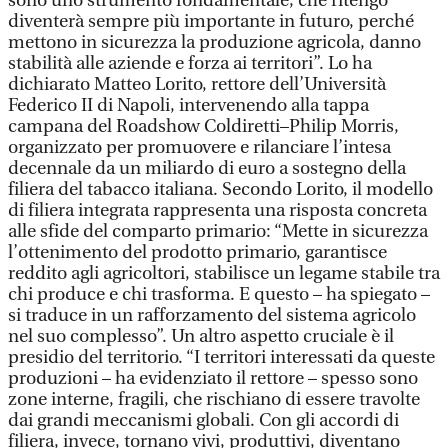
sono uno strumento fondamentale, che ritengo
diventerà sempre più importante in futuro, perché
mettono in sicurezza la produzione agricola, danno
stabilità alle aziende e forza ai territori”. Lo ha
dichiarato Matteo Lorito, rettore dell’Università
Federico II di Napoli, intervenendo alla tappa
campana del Roadshow Coldiretti–Philip Morris,
organizzato per promuovere e rilanciare l’intesa
decennale da un miliardo di euro a sostegno della
filiera del tabacco italiana. Secondo Lorito, il modello
di filiera integrata rappresenta una risposta concreta
alle sfide del comparto primario: “Mette in sicurezza
l’ottenimento del prodotto primario, garantisce
reddito agli agricoltori, stabilisce un legame stabile tra
chi produce e chi trasforma. E questo – ha spiegato –
si traduce in un rafforzamento del sistema agricolo
nel suo complesso”. Un altro aspetto cruciale è il
presidio del territorio. “I territori interessati da queste
produzioni – ha evidenziato il rettore – spesso sono
zone interne, fragili, che rischiano di essere travolte
dai grandi meccanismi globali. Con gli accordi di
filiera, invece, tornano vivi, produttivi, diventano