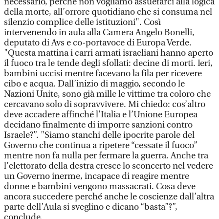
necessario, perché non vogliamo assuefarci alla logica
della morte, all’orrore quotidiano che si consuma nel
silenzio complice delle istituzioni". Così
intervenendo in aula alla Camera Angelo Bonelli,
deputato di Avs e co-portavoce di Europa Verde.
"Questa mattina i carri armati israeliani hanno aperto
il fuoco tra le tende degli sfollati: decine di morti. Ieri,
bambini uccisi mentre facevano la fila per ricevere
cibo e acqua. Dall’inizio di maggio, secondo le
Nazioni Unite, sono già mille le vittime tra coloro che
cercavano solo di sopravvivere. Mi chiedo: cos’altro
deve accadere affinché l’Italia e l’Unione Europea
decidano finalmente di imporre sanzioni contro
Israele?”. "Siamo stanchi delle ipocrite parole del
Governo che continua a ripetere “cessate il fuoco”
mentre non fa nulla per fermare la guerra. Anche tra
l’elettorato della destra cresce lo sconcerto nel vedere
un Governo inerme, incapace di reagire mentre
donne e bambini vengono massacrati. Cosa deve
ancora succedere perché anche le coscienze dall’altra
parte dell’Aula si sveglino e dicano “basta”?”,
conclude.