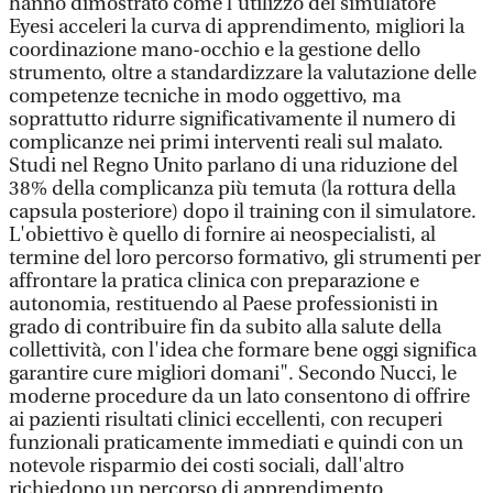
hanno dimostrato come l'utilizzo del simulatore
Eyesi acceleri la curva di apprendimento, migliori la
coordinazione mano-occhio e la gestione dello
strumento, oltre a standardizzare la valutazione delle
competenze tecniche in modo oggettivo, ma
soprattutto ridurre significativamente il numero di
complicanze nei primi interventi reali sul malato.
Studi nel Regno Unito parlano di una riduzione del
38% della complicanza più temuta (la rottura della
capsula posteriore) dopo il training con il simulatore.
L'obiettivo è quello di fornire ai neospecialisti, al
termine del loro percorso formativo, gli strumenti per
affrontare la pratica clinica con preparazione e
autonomia, restituendo al Paese professionisti in
grado di contribuire fin da subito alla salute della
collettività, con l'idea che formare bene oggi significa
garantire cure migliori domani". Secondo Nucci, le
moderne procedure da un lato consentono di offrire
ai pazienti risultati clinici eccellenti, con recuperi
funzionali praticamente immediati e quindi con un
notevole risparmio dei costi sociali, dall'altro
richiedono un percorso di apprendimento