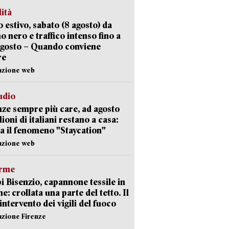
lità
 estivo, sabato (8 agosto) da
no nero e traffico intenso fino a
agosto – Quando conviene
re
azione web
udio
ze sempre più care, ad agosto
lioni di italiani restano a casa:
a il fenomeno "Staycation"
azione web
arme
 Bisenzio, capannone tessile in
e: crollata una parte del tetto. Il
intervento dei vigili del fuoco
azione Firenze