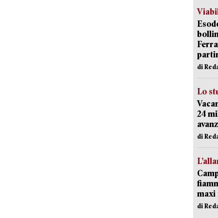
Viabi
Esodo
bolli
Ferr
parti
di Red
Lo st
Vacan
24 mi
avanz
di Red
L’all
Campi
fiamm
maxi 
di Red