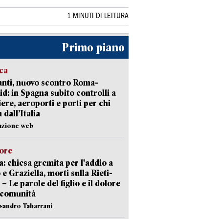
1 MINUTI DI LETTURA
Primo piano
ica
nti, nuovo scontro Roma-
d: in Spagna subito controlli a
iere, aeroporti e porti per chi
 dall’Italia
azione web
lore
: chiesa gremita per l'addio a
 e Graziella, morti sulla Rieti-
 – Le parole del figlio e il dolore
 comunità
ssandro Tabarrani