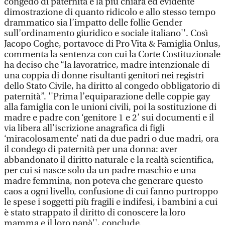
congedo di paternità è la più chiara ed evidente
dimostrazione di quanto ridicolo e allo stesso tempo
drammatico sia l’impatto delle follie Gender
sull’ordinamento giuridico e sociale italiano''. Così
Jacopo Coghe, portavoce di Pro Vita & Famiglia Onlus,
commenta la sentenza con cui la Corte Costituzionale
ha deciso che “la lavoratrice, madre intenzionale di
una coppia di donne risultanti genitori nei registri
dello Stato Civile, ha diritto al congedo obbligatorio di
paternità”. ''Prima l’equiparazione delle coppie gay
alla famiglia con le unioni civili, poi la sostituzione di
madre e padre con ‘genitore 1 e 2’ sui documenti e il
via libera all’iscrizione anagrafica di figli
‘miracolosamente’ nati da due padri o due madri, ora
il condego di paternità per una donna: aver
abbandonato il diritto naturale e la realtà scientifica,
per cui si nasce solo da un padre maschio e una
madre femmina, non poteva che generare questo
caos a ogni livello, confusione di cui fanno purtroppo
le spese i soggetti più fragili e indifesi, i bambini a cui
è stato strappato il diritto di conoscere la loro
mamma e il loro papà'', conclude.