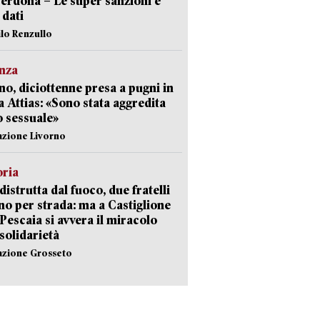
erdona – Le super sanzioni e
i dati
ilo Renzullo
nza
no, diciottenne presa a pugni in
a Attias: «Sono stata aggredita
 sessuale»
azione Livorno
oria
distrutta dal fuoco, due fratelli
no per strada: ma a Castiglione
 Pescaia si avvera il miracolo
 solidarietà
azione Grosseto