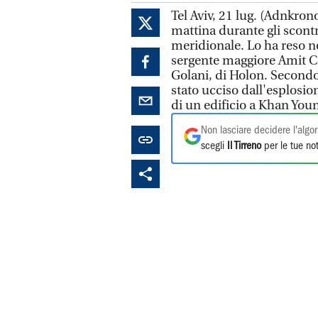
Tel Aviv, 21 lug. (Adnkron
mattina durante gli scontr
meridionale. Lo ha reso not
sergente maggiore Amit Co
Golani, di Holon. Secondo 
stato ucciso dall'esplosio
di un edificio a Khan Youn
Non lasciare decidere l'algor
scegli
Il Tirreno
per le tue not