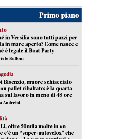
Primo piano
nto
é in Versilia sono tutti pazzi per
sta in mare aperto? Come nasce e
é è legale il Boat Party
riele Buffoni
agedia
 Bisenzio, muore schiacciato
 un pallet ribaltato: è la quarta
ma sul lavoro in meno di 48 ore
na Andreini
lità
-Li, oltre 50mila multe in un
e c’è un “super-autovelox” che