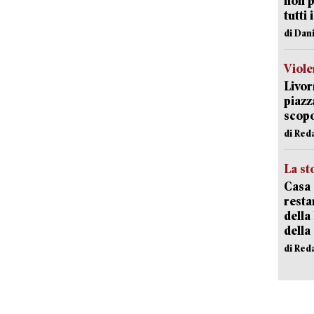
non p
tutti 
di Dan
Viole
Livor
piazz
scopo
di Red
La st
Casa 
resta
della
della
di Red