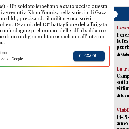
os) - Un soldato israeliano è stato ucciso questa
i avvenuti a Khan Younis, nella striscia di Gaza
o l'Idf, precisando il militare ucciso è il
hen, 19 anni, del 13° battaglione della Brigata
L’eve
un'indagine preliminare delle Idf, il soldato è
Perch
ne di un ordigno militare israeliano all'interno
la fe
is.
perch
itmo:
di Gab
CLICCA QUI
izie su Google
La tr
Campi
sotto
vitti
di Ele
Viabi
Fi-Pi
anno 