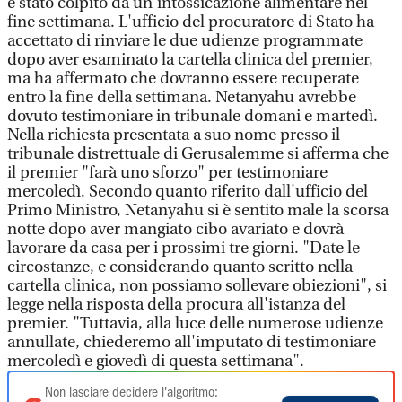
è stato colpito da un'intossicazione alimentare nel
fine settimana. L'ufficio del procuratore di Stato ha
accettato di rinviare le due udienze programmate
dopo aver esaminato la cartella clinica del premier,
ma ha affermato che dovranno essere recuperate
entro la fine della settimana. Netanyahu avrebbe
dovuto testimoniare in tribunale domani e martedì.
Nella richiesta presentata a suo nome presso il
tribunale distrettuale di Gerusalemme si afferma che
il premier "farà uno sforzo" per testimoniare
mercoledì. Secondo quanto riferito dall'ufficio del
Primo Ministro, Netanyahu si è sentito male la scorsa
notte dopo aver mangiato cibo avariato e dovrà
lavorare da casa per i prossimi tre giorni. "Date le
circostanze, e considerando quanto scritto nella
cartella clinica, non possiamo sollevare obiezioni", si
legge nella risposta della procura all'istanza del
premier. "Tuttavia, alla luce delle numerose udienze
annullate, chiederemo all'imputato di testimoniare
mercoledì e giovedì di questa settimana".
Non lasciare decidere l'algoritmo: