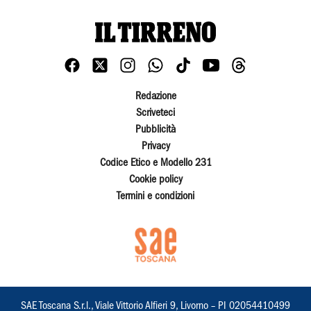
Redazione
Scriveteci
Pubblicità
Privacy
Codice Etico e Modello 231
Cookie policy
Termini e condizioni
SAE Toscana S.r.l., Viale Vittorio Alfieri 9, Livorno – PI 02054410499