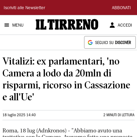
Il
Iscriviti alle Newsletter
ABBONATI
Tirreno
MENU
ACCEDI
SEGUICI SU
DISCOVER
Vitalizi: ex parlamentari, 'no
Camera a lodo da 20mln di
risparmi, ricorso in Cassazione
e all'Ue'
18 luglio 2025 14:40
2 MINUTI DI LETTURA
Roma, 18 lug (Adnkronos) - "Abbiamo avuto una