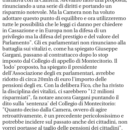
trattativa con la Camera. Avevamo fatto una proposta,
rinunciando a una serie di diritti e portando un
risparmio notevole. Ma la Camera non ha voluto
adottare questo punto di equilibro e ora utilizzeremo
tutte le possibilità che le leggi ci danno per chiedere
in Cassazione e in Europa non la difesa di un
privilegio ma la difesa del prestigio e del valore del
Parlamento". Gli ex parlamentari non rinunciano alla
battaglia sui vitalizi e, come ha spiegato Giuseppe
Gargani, passano al contrattacco dopo lo stop
imposto dal Collegio di appello di Montecitorio. Il
'lodo' proposto, ha spiegato il presidente
dell'Associazione degli ex parlamentari, avrebbe
ridotto di circa 20mln di euro l'importo delle
pensioni degli ex. Con la delibera Fico, che ha rivisto
la disciplina dei vitalizi, ci sarebbero "12 milioni
risparmiati", fa notare ancora Gargani puntando il
dito sulla 'sentenza' del Collegio di Montecitorio:
"Quanto deciso dalla Camera, ovvero di agire
retroattivamente, è un precedente pericolosissimo e
potrebbe incidere sul passato anche dei cittadini, non
vorrei portasse al taglio delle pensioni dei cittadini".