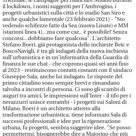
Triennale, le campagne per rilanciare Milano durante
il lockdown, i nomi suggeriti per l'Ambrogino, i
progetti urbanistici sulla città e lo stadio San Siro e
anche qualche lamentale (23 febbraio 2021) - "Sto
vedendo schifezze fatte da Sea (nuova Linate) e MM
(stazioni linea 4)...ma come caz.. è possibile? Senza
concorsi...dobbiamo fare qualcosa". L'architetto
Stefano Boeri, già protagonista delle inchieste Beic e
BoscoNavigli, è tra gli indagati della nuova inchiesta
sull'urbanistica e in un'informativa della Guardia di
finanza le sue chat - che coprono quasi sei anni fino
al 2023 - restituiscono contatti costanti con il sindaco
Giuseppe Sala, anche lui indagato. Le risposte del
primo cittadino sono sempre brevi e rimandano
talvolta a incontri di persona. Ci sono gli scambi di
auguri tra amici, le impressioni sull'Inter - il tifo per i
nerazzurri unisce entrambi - i progetti sui Saloni di
Milano. Boeri è un architetto attento alla
trasformazione urbanistica, tiene informato Sala di
successi professionali e idee per la rigenerazione
urbana, fa progetti, sembra suggerire idee. "Se posso
permettermi: bisognerebbe dire a Majorino che più