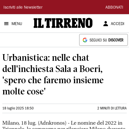
Il
Iscriviti alle Newsletter
ABBONATI
Tirreno
MENU
ACCEDI
SEGUICI SU
DISCOVER
Urbanistica: nelle chat
dell'inchiesta Sala a Boeri,
'spero che faremo insieme
molte cose'
18 luglio 2025 18:50
2 MINUTI DI LETTURA
Milano, 18 lug. (Adnkronos) - Le nomine del 2022 in