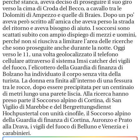
perché stanca, aveva deciso di proseguire il suo giro
verso la cima di Croda del Becco, a cavallo tra le
Dolomiti di Ampezzo e quelle di Braies. Dopo un po’
aveva però scritto all’amica che aveva perso la strada
del ritorno e aveva bisogno di aiuto. I soccorsi sono
scattati subito con ampio dispiego di mezzi e uomini,
perché non si riusciva a limitare l’area delle ricerche
che sono proseguite anche durante la notte. Oggi
verso le 11, una volta geolocalizzato il telefono
cellulare attraverso il sistema Imsi catcher dei vigili
del fuoco, l'elicottero della Guardia di finanza di
Bolzano ha individuato il corpo senza vita della
turista. La donna era finita all’interno di una fessura
tra le rocce, dopo essere precipitata per un centinaio
di metri lungo una parete liscia. Alla ricerca hanno
preso parte il Soccorso alpino di Cortina, di San
Vigilio di Marebbe e del Bergrettungsdienst
Hochpustertal con unità cinofile, il Soccorso alpino
della Guardia di finanza di Cortina, Auronzo e Prato
alla Drava, i vigili del fuoco di Belluno e Venezia e i
carabinieri.