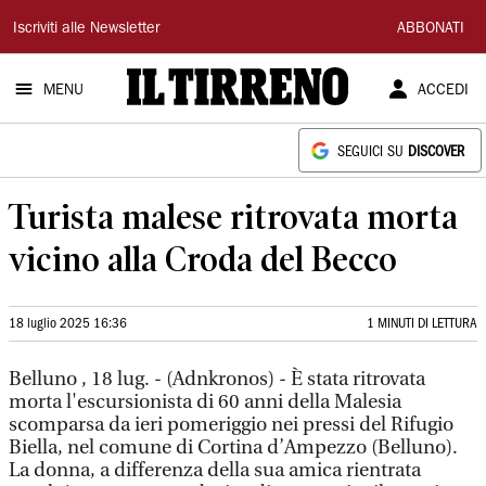
Il
Iscriviti alle Newsletter
ABBONATI
Tirreno
MENU
ACCEDI
SEGUICI SU
DISCOVER
Turista malese ritrovata morta
vicino alla Croda del Becco
18 luglio 2025 16:36
1 MINUTI DI LETTURA
Belluno , 18 lug. - (Adnkronos) - È stata ritrovata
morta l'escursionista di 60 anni della Malesia
scomparsa da ieri pomeriggio nei pressi del Rifugio
Biella, nel comune di Cortina d’Ampezzo (Belluno).
La donna, a differenza della sua amica rientrata