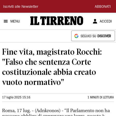
Il
Iscriviti alle Newsletter
ABBONATI
Tirreno
MENU
ACCEDI
SEGUICI SU
DISCOVER
Fine vita, magistrato Rocchi:
"Falso che sentenza Corte
costituzionale abbia creato
vuoto normativo"
17 luglio 2025 15:16
1 MINUTI DI LETTURA
Roma, 17 lug. - (Adnkronos) - “Il Parlamento non ha