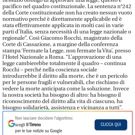
nessuno obbligo di approvare una legge, questo è
pacifico nel quadro costituzionale. La sentenza n°242
della Corte costituzionale non ha creato nessun vuoto
normativo perché è direttamente applicabile ed è
stata effettivamente applicata in molti casi in varie
parti d’Italia, senza necessità di una legge nazionale o
regionale”. Così Giacomo Rocchi, magistrato della
Corte di Cassazione, a margine della conferenza
stampa ‘Fermate la Legge, non fermate la Vita’, presso
l’Hotel Nazionale a Roma. “L’approvazione di una
legge cambierebbe totalmente il quadro – continua
Rocchi – perché nella coscienza sociale
introdurrebbe il diritto alla morte, che è un pericolo
per le persone fragili e vulnerabili, che rischiano di
vedere la morte anticipata come la soluzione. Invece
la nostra società ha bisogno di altro: ha bisogno il
riconoscimento del diritto alla vita di ciascuno, ha
bisogno solidarietà, assistenza e vicinanza a tutti”.
Non lasciare decidere l'algoritmo:
CLICCA QUI
scegli
Il Tirreno
per le tue notizie su Google