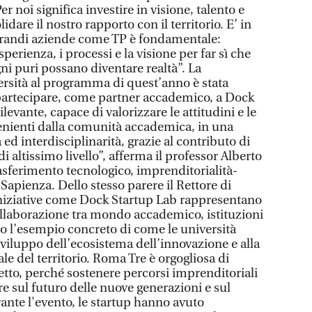
r noi significa investire in visione, talento e
idare il nostro rapporto con il territorio. E’ in
 grandi aziende come TP è fondamentale:
perienza, i processi e la visione per far sì che
ni puri possano diventare realtà”. La
ersità al programma di quest’anno è stata
i partecipare, come partner accademico, a Dock
levante, capace di valorizzare le attitudini e le
enienti dalla comunità accademica, in una
 ed interdisciplinarità, grazie al contributo di
i altissimo livello”, afferma il professor Alberto
asferimento tecnologico, imprenditorialità-
Sapienza. Dello stesso parere il Rettore di
niziative come Dock Startup Lab rappresentano
llaborazione tra mondo accademico, istituzioni
no l’esempio concreto di come le università
viluppo dell’ecosistema dell’innovazione e alla
le del territorio. Roma Tre è orgogliosa di
etto, perché sostenere percorsi imprenditoriali
ire sul futuro delle nuove generazioni e sul
ante l'evento, le startup hanno avuto