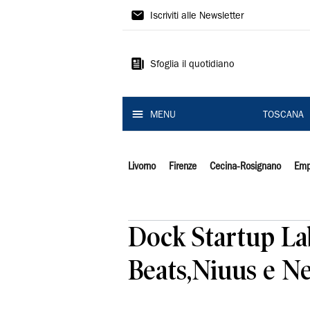
Il
Iscriviti alle Newsletter
Tirreno
Sfoglia il quotidiano
MENU
TOSCANA
Livorno
Firenze
Cecina-Rosignano
Emp
Dock Startup La
Beats,Niuus e N