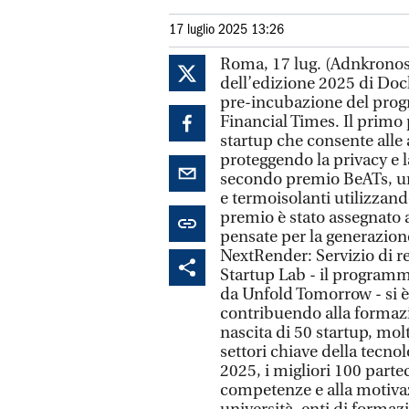
17 luglio 2025 13:26
Roma, 17 lug. (Adnkronos)
dell’edizione 2025 di Dock
pre-incubazione del progr
Financial Times. Il primo
startup che consente alle 
proteggendo la privacy e la
secondo premio BeATs, un
e termoisolanti utilizzando 
premio è stato assegnato a
pensate per la generazione
NextRender: Servizio di 
Startup Lab - il programm
da Unfold Tomorrow - si è
contribuendo alla formazio
nascita di 50 startup, mol
settori chiave della tecno
2025, i migliori 100 partec
competenze e alla motivaz