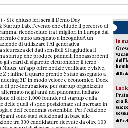
 - Si è chiuso ieri sera il Demo Day
 Startup Lab, l'evento che chiude il percorso di
amma, riconosciuto tra i migliori in Europa dal
 premio è stato assegnato a IncognitoA un
In ma
aziende di utilizzare l’AI generativa
Gross
 sicurezza dei dati sensibili Si aggiudica il
vacan
a startup che produce pannelli fonoassorbenti
dell’
gli scarti di sigarette elettroniche; il terzo
bom
 Niuus, un’app offre notizie verificate e visive,
 Z;; infine il quarto premio è stato assegnato a
di Red
rendering 3D in modo veloce e economico. Dock
a di pre-incubazione per startup organizzato
La ri
 affermato negli anni nel panorama italiano
Prato
ne di oltre 1.000 founder di startup e alla
era 
te delle quali si sono posizionate sul mercato in
succe
logia e dell'economia sostenibile. Per l’edizione
sessu
ipanti sono stati selezionati in base alle
di Pao
ione tra 300 candidature ricevute da oltre 100