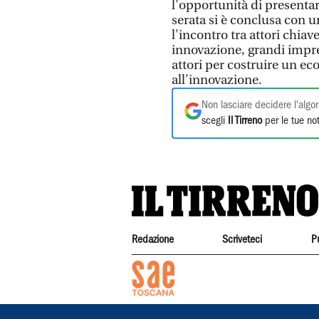
l'opportunità di presentar
serata si è conclusa con 
l'incontro tra attori chiav
innovazione, grandi impres
attori per costruire un ec
all'innovazione.
Non lasciare decidere l'algor
scegli
Il Tirreno
per le tue not
Redazione
Scriveteci
P