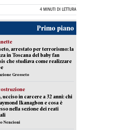
4 MINUTI DI LETTURA
Primo piano
nette
eto, arrestato per terrorismo: la
za in Toscana del baby fan
Isis che studiava come realizzare
be
azione Grosseto
costruzione
, ucciso in carcere a 32 anni: chi
Raymond Ikanagbon e cosa è
sso nella sezione dei reati
ali
lo Nencioni