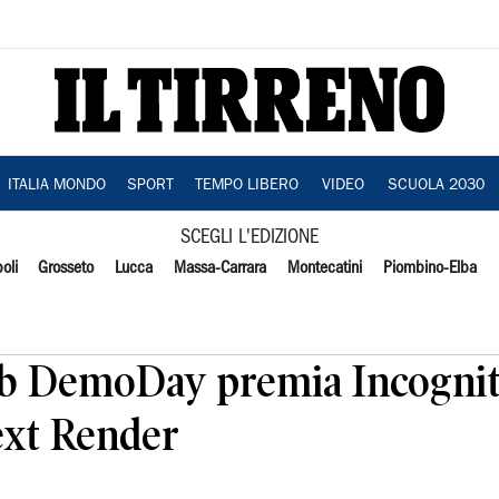
ITALIA MONDO
SPORT
TEMPO LIBERO
VIDEO
SCUOLA 2030
SCEGLI L'EDIZIONE
oli
Grosseto
Lucca
Massa-Carrara
Montecatini
Piombino-Elba
b DemoDay premia Incognit
ext Render