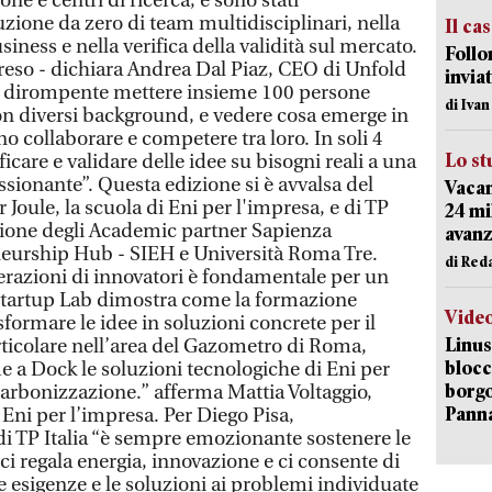
one e centri di ricerca, e sono stati
zione da zero di team multidisciplinari, nella
Il ca
siness e nella verifica della validità sul mercato.
Follo
eso - dichiara Andrea Dal Piaz, CEO di Unfold
inviat
a dirompente mettere insieme 100 persone
di Iva
n diversi background, e vedere cosa emerge in
 collaborare e competere tra loro. In soli 4
Lo st
ficare e validare delle idee su bisogni reali a una
sionante”. Questa edizione si è avvalsa del
Vacan
Joule, la scuola di Eni per l'impresa, e di TP
24 mi
razione degli Academic partner Sapienza
avanz
eurship Hub - SIEH e Università Roma Tre.
di Red
razioni di innovatori è fondamentale per un
 Startup Lab dimostra come la formazione
Vide
formare le idee in soluzioni concrete per il
Linus
rticolare nell’area del Gazometro di Roma,
blocc
 a Dock le soluzioni tecnologiche di Eni per
borgo
carbonizzazione.” afferma Mattia Voltaggio,
Pann
 Eni per l’impresa. Per Diego Pisa,
i TP Italia “è sempre emozionante sostenere le
i regala energia, innovazione e ci consente di
e esigenze e le soluzioni ai problemi individuate