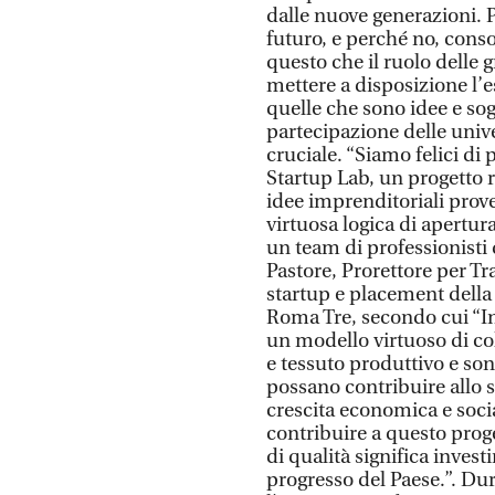
dalle nuove generazioni. Pe
futuro, e perché no, consol
questo che il ruolo delle
mettere a disposizione l’es
quelle che sono idee e sog
partecipazione delle univ
cruciale. “Siamo felici d
Startup Lab, un progetto ri
idee imprenditoriali prov
virtuosa logica di apertura
un team di professionisti d
Pastore, Prorettore per Tr
startup e placement della 
Roma Tre, secondo cui “I
un modello virtuoso di co
e tessuto produttivo e so
possano contribuire allo s
crescita economica e socia
contribuire a questo prog
di qualità significa invest
progresso del Paese.”. Dur