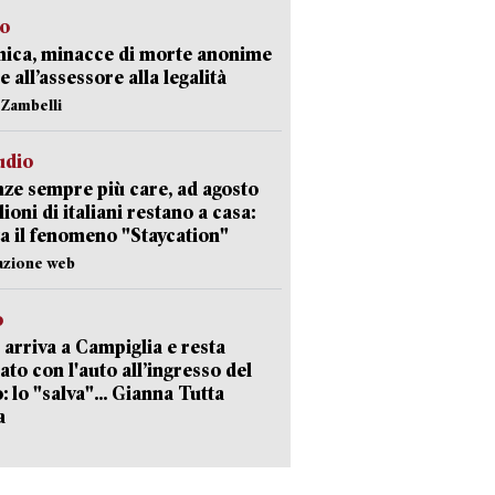
so
nica, minacce di morte anonime
e all’assessore alla legalità
n Zambelli
udio
ze sempre più care, ad agosto
lioni di italiani restano a casa:
a il fenomeno "Staycation"
azione web
o
 arriva a Campiglia e resta
ato con l'auto all’ingresso del
: lo "salva"... Gianna Tutta
a