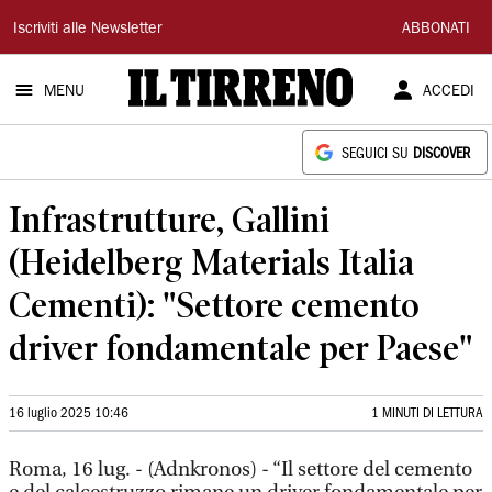
Il
Iscriviti alle Newsletter
ABBONATI
Tirreno
MENU
ACCEDI
SEGUICI SU
DISCOVER
Infrastrutture, Gallini
(Heidelberg Materials Italia
Cementi): "Settore cemento
driver fondamentale per Paese"
16 luglio 2025 10:46
1 MINUTI DI LETTURA
Roma, 16 lug. - (Adnkronos) - “Il settore del cemento