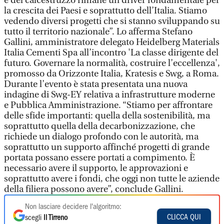
e del calcestruzzo rimane un driver fondamentale per
la crescita dei Paesi e soprattutto dell’Italia. Stiamo
vedendo diversi progetti che si stanno sviluppando su
tutto il territorio nazionale”. Lo afferma Stefano
Gallini, amministratore delegato Heidelberg Materials
Italia Cementi Spa all’incontro 'La classe dirigente del
futuro. Governare la normalità, costruire l’eccellenza',
promosso da Orizzonte Italia, Kratesis e Swg, a Roma.
Durante l’evento è stata presentata una nuova
indagine di Swg-EY relativa a infrastrutture moderne
e Pubblica Amministrazione. “Stiamo per affrontare
delle sfide importanti: quella della sostenibilità, ma
soprattutto quella della decarbonizzazione, che
richiede un dialogo profondo con le autorità, ma
soprattutto un supporto affinché progetti di grande
portata possano essere portati a compimento. È
necessario avere il supporto, le approvazioni e
soprattutto avere i fondi, che oggi non tutte le aziende
della filiera possono avere”, conclude Gallini.
Non lasciare decidere l'algoritmo:
CLICCA QUI
scegli
Il Tirreno