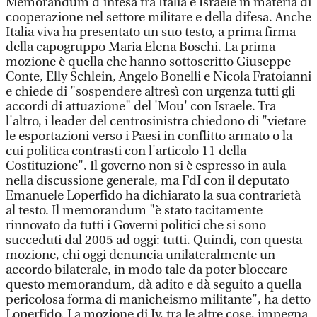
Memorandum d'intesa fra Italia e Israele in materia di
cooperazione nel settore militare e della difesa. Anche
Italia viva ha presentato un suo testo, a prima firma
della capogruppo Maria Elena Boschi. La prima
mozione è quella che hanno sottoscritto Giuseppe
Conte, Elly Schlein, Angelo Bonelli e Nicola Fratoianni
e chiede di "sospendere altresì con urgenza tutti gli
accordi di attuazione" del 'Mou' con Israele. Tra
l'altro, i leader del centrosinistra chiedono di "vietare
le esportazioni verso i Paesi in conflitto armato o la
cui politica contrasti con l'articolo 11 della
Costituzione". Il governo non si è espresso in aula
nella discussione generale, ma FdI con il deputato
Emanuele Loperfido ha dichiarato la sua contrarietà
al testo. Il memorandum "è stato tacitamente
rinnovato da tutti i Governi politici che si sono
succeduti dal 2005 ad oggi: tutti. Quindi, con questa
mozione, chi oggi denuncia unilateralmente un
accordo bilaterale, in modo tale da poter bloccare
questo memorandum, dà adito e dà seguito a quella
pericolosa forma di manicheismo militante", ha detto
Loperfido. La mozione di Iv, tra le altre cose, impegna