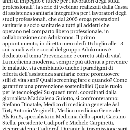
anni di impegno e tutele per i lavoratori degli studi
professionali’, la serie di webinar realizzati dalla Cassa
di assistenza sanitaria integrativa per i lavoratori degli
studi professionali, che dal 2005 eroga prestazioni
sanitarie e socio sanitarie a tutti gli addetti che
operano nel comparto libero professionale, in
collaborazione con Adnkronos. Il primo
appuntamento, in diretta mercoledì 16 luglio alle 13
sui canali web e social del gruppo Adnkronos è
dedicato al tema ‘Prevenzione e corretti stili di vita’.
La medicina moderna, sempre più attenta a prevenire
le malattie, sta cambiando anche i paradigmi di
offerta dell’assistenza sanitaria: come promuovere
stili di vita sani? Quali screening fare e quando? Come
garantire una prevenzione sostenibilie? Quale ruolo
per le tecnologie? Su questi temi, coordinati dalla
giornalista Maddalena Guiotto, si confronteranno:
Stefano Dinatale, Medico di medicina generale Asl
To4; Antonio Verginelli, Medico medicina Generale
Als Rm5, specialista in Medicina dello sport; Gaetano
Stella, presidente Cadiporf e Michele Carpinetti,
vicepresidente Cadiprof. Durante la trasmissione sarà